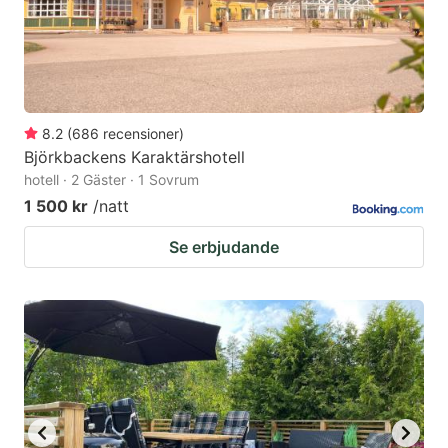
8.2
(
686
recensioner
)
Björkbackens Karaktärshotell
hotell · 2 Gäster · 1 Sovrum
1 500 kr
/natt
Se erbjudande