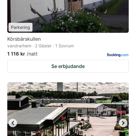
Parkering
Körsbärskullen
vandrarhem · 2 Gäster · 1 Sovrum
1 116 kr
/natt
Se erbjudande