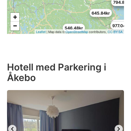
587.88kr
794.88k
645.84kr
+
687.24kr
−
977.04kr
546.48kr
Leaflet
| Map data ©
OpenStreetMap
contributors,
CC-BY-SA
Hotell med Parkering i
Åkebo