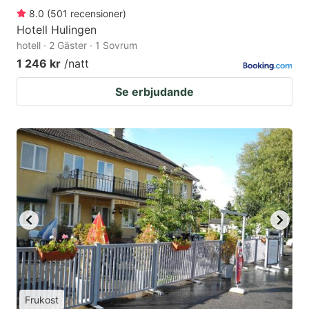
8.0
(
501
recensioner
)
Hotell Hulingen
hotell · 2 Gäster · 1 Sovrum
1 246 kr
/natt
Se erbjudande
Frukost