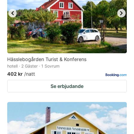
to
to
get
get
the
the
keyboard
keyboard
shortcuts
shortcuts
for
for
changing
changing
Hässlebogården Turist & Konferens
dates.
dates.
hotell · 2 Gäster · 1 Sovrum
402 kr
/natt
Se erbjudande