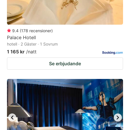
9.4
(
178
recensioner
)
Palace Hotell
hotell · 2 Gäster · 1 Sovrum
1 165 kr
/natt
Se erbjudande