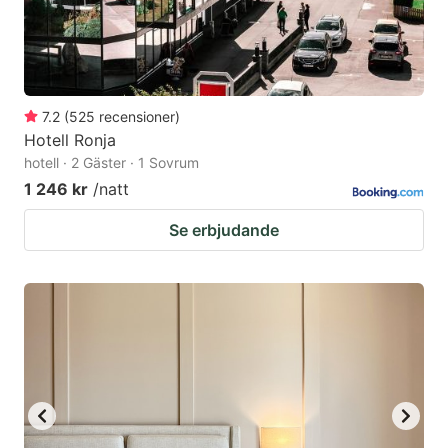
7.2
(
525
recensioner
)
Hotell Ronja
hotell · 2 Gäster · 1 Sovrum
1 246 kr
/natt
Se erbjudande