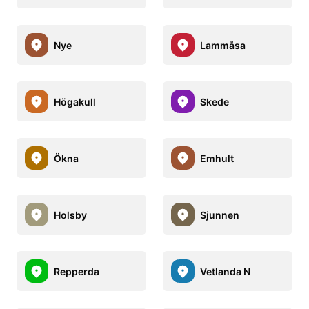
Nye
Lammåsa
Högakull
Skede
Ökna
Emhult
Holsby
Sjunnen
Repperda
Vetlanda N