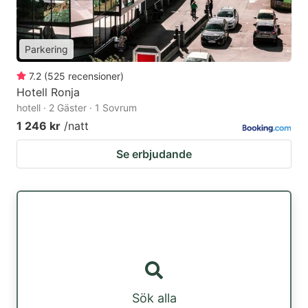
Parkering
7.2
(
525
recensioner
)
Hotell Ronja
hotell · 2 Gäster · 1 Sovrum
1 246 kr
/natt
Se erbjudande
Sök alla