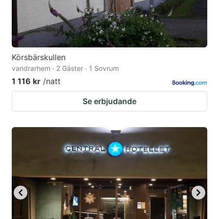
Körsbärskullen
vandrarhem · 2 Gäster · 1 Sovrum
1 116 kr
/natt
Se erbjudande