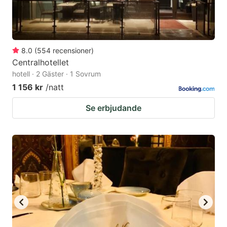
8.0
(
554
recensioner
)
Centralhotellet
hotell · 2 Gäster · 1 Sovrum
1 156 kr
/natt
Se erbjudande