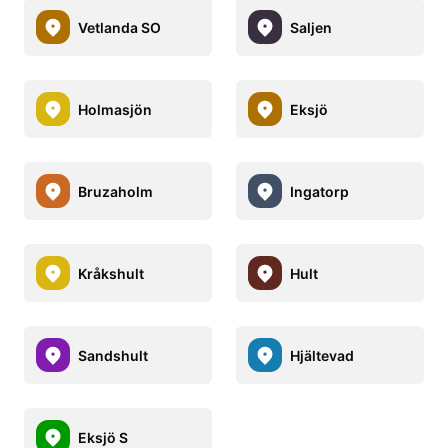
Vetlanda SO
Saljen
Holmasjön
Eksjö
Bruzaholm
Ingatorp
Kråkshult
Hult
Sandshult
Hjältevad
Eksjö S