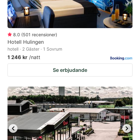
8.0
(
501
recensioner
)
Hotell Hulingen
hotell · 2 Gäster · 1 Sovrum
1 246 kr
/natt
Se erbjudande