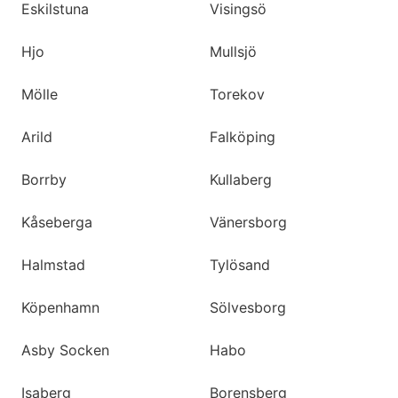
Eskilstuna
Visingsö
Hjo
Mullsjö
Mölle
Torekov
Arild
Falköping
Borrby
Kullaberg
Kåseberga
Vänersborg
Halmstad
Tylösand
Köpenhamn
Sölvesborg
Asby Socken
Habo
Isaberg
Borensberg