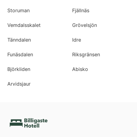
Storuman
Fjällnäs
Vemdalsskalet
Grövelsjön
Tänndalen
Idre
Funäsdalen
Riksgränsen
Björkliden
Abisko
Arvidsjaur