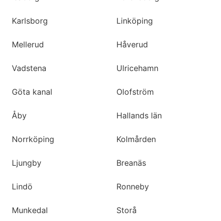
Karlsborg
Linköping
Mellerud
Håverud
Vadstena
Ulricehamn
Göta kanal
Olofström
Åby
Hallands län
Norrköping
Kolmården
Ljungby
Breanäs
Lindö
Ronneby
Munkedal
Storå