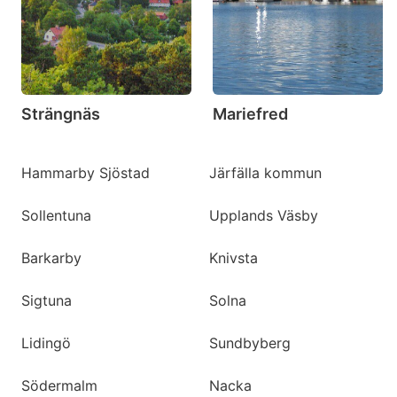
mark
mark
key
key
to
to
get
get
Strängnäs
Mariefred
the
the
keyboard
keyboard
shortcuts
shortcuts
Hammarby Sjöstad
Järfälla kommun
for
for
Sollentuna
Upplands Väsby
changing
changing
dates.
dates.
Barkarby
Knivsta
Sigtuna
Solna
Lidingö
Sundbyberg
Södermalm
Nacka