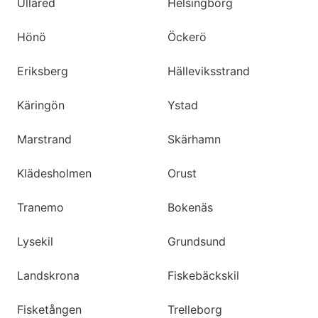
Ullared
Helsingborg
Hönö
Öckerö
Eriksberg
Hälleviksstrand
Käringön
Ystad
Marstrand
Skärhamn
Klädesholmen
Orust
Tranemo
Bokenäs
Lysekil
Grundsund
Landskrona
Fiskebäckskil
Fisketången
Trelleborg