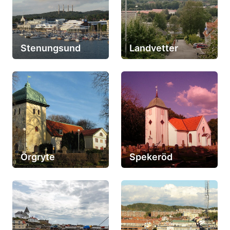
Stenungsund
Landvetter
Örgryte
Spekeröd