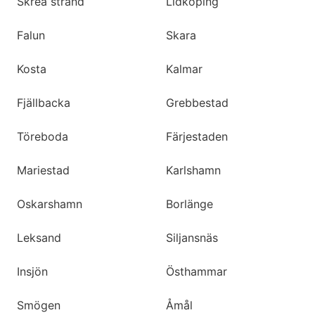
Skrea strand
Lidköping
Falun
Skara
Kosta
Kalmar
Fjällbacka
Grebbestad
Töreboda
Färjestaden
Mariestad
Karlshamn
Oskarshamn
Borlänge
Leksand
Siljansnäs
Insjön
Östhammar
Smögen
Åmål