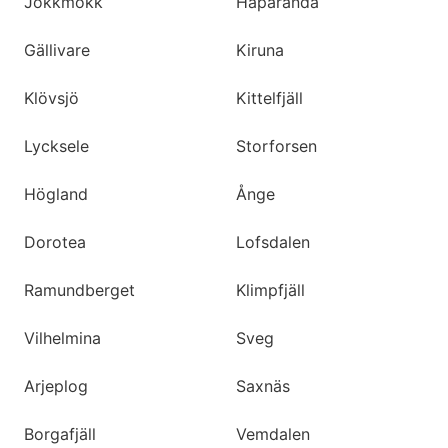
Jokkmokk
Haparanda
Gällivare
Kiruna
Klövsjö
Kittelfjäll
Lycksele
Storforsen
Högland
Ånge
Dorotea
Lofsdalen
Ramundberget
Klimpfjäll
Vilhelmina
Sveg
Arjeplog
Saxnäs
Borgafjäll
Vemdalen