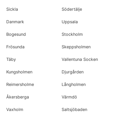
Sickla
Södertälje
Danmark
Uppsala
Bogesund
Stockholm
Frösunda
Skeppsholmen
Täby
Vallentuna Socken
Kungsholmen
Djurgården
Reimersholme
Långholmen
Åkersberga
Värmdö
Vaxholm
Saltsjöbaden