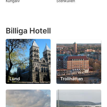
Kungälv
Stenkullen
Billiga Hotell
Lund
Trollhättan