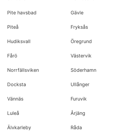
Pite havsbad
Gävle
Piteå
Fryksås
Hudiksvall
Öregrund
Fårö
Västervik
Norrfällsviken
Söderhamn
Docksta
Ullånger
Vännäs
Furuvik
Luleå
Årjäng
Älvkarleby
Råda