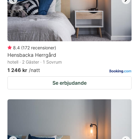
8.4
(
172
recensioner
)
Hensbacka Herrgård
hotell · 2 Gäster · 1 Sovrum
1 246 kr
/natt
Se erbjudande