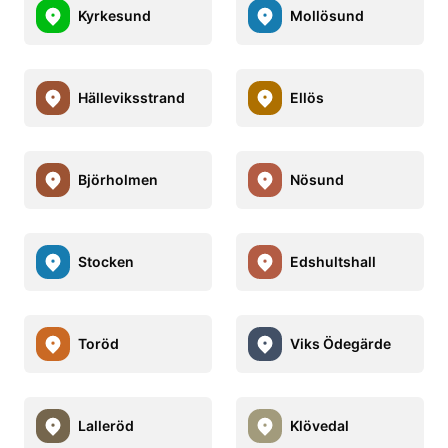
Kyrkesund
Mollösund
Hälleviksstrand
Ellös
Björholmen
Nösund
Stocken
Edshultshall
Toröd
Viks Ödegärde
Lalleröd
Klövedal