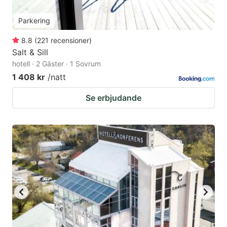
Parkering
8.8
(
221
recensioner
)
Salt & Sill
hotell · 2 Gäster · 1 Sovrum
1 408 kr
/natt
Se erbjudande