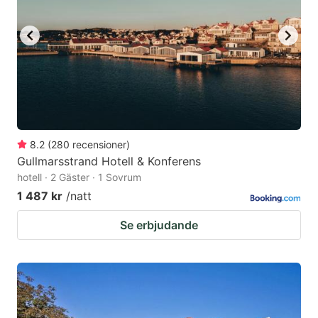
8.2
(
280
recensioner
)
Gullmarsstrand Hotell & Konferens
hotell · 2 Gäster · 1 Sovrum
1 487 kr
/natt
Se erbjudande