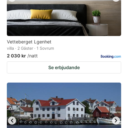
Vetteberget Lgenhet
villa · 2 Gäster · 1 Sovrum
2 030 kr
/natt
Se erbjudande