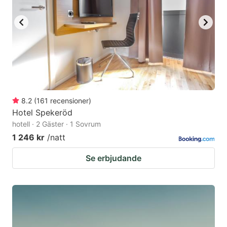
to
to
get
get
the
the
keyboard
keyboard
shortcuts
shortcuts
for
for
changing
changing
8.2
(
161
recensioner
)
dates.
dates.
Hotel Spekeröd
hotell · 2 Gäster · 1 Sovrum
1 246 kr
/natt
Se erbjudande