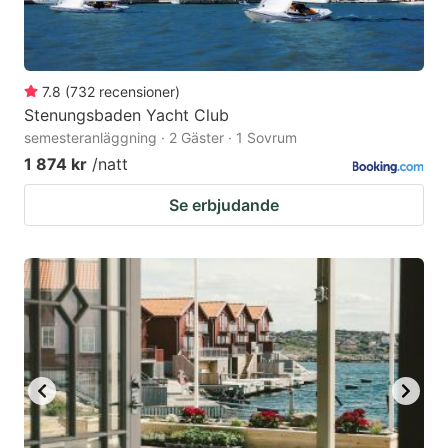
7.8
(
732
recensioner
)
Stenungsbaden Yacht Club
semesteranläggning · 2 Gäster · 1 Sovrum
1 874 kr
/natt
Se erbjudande