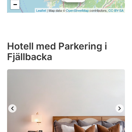
−
Leaflet
| Map data ©
OpenStreetMap
contributors,
CC-BY-SA
Hotell med Parkering i
Fjällbacka