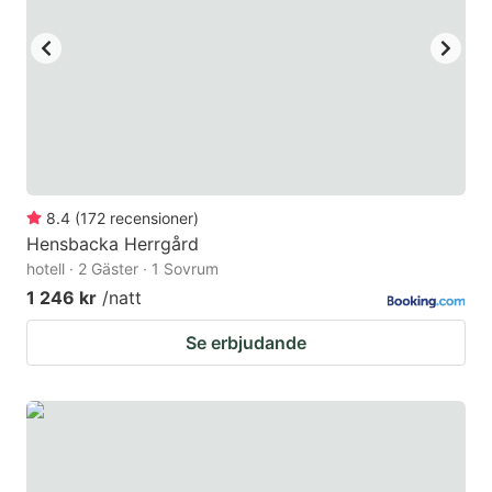
to
to
get
get
the
the
keyboard
keyboard
shortcuts
shortcuts
for
for
changing
changing
8.4
(
172
recensioner
)
dates.
dates.
Hensbacka Herrgård
hotell · 2 Gäster · 1 Sovrum
1 246 kr
/natt
Se erbjudande