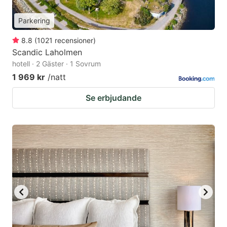
Parkering
8.8
(
1021
recensioner
)
Scandic Laholmen
hotell · 2 Gäster · 1 Sovrum
1 969 kr
/natt
Se erbjudande