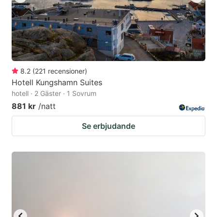
8.2
(
221
recensioner
)
Hotell Kungshamn Suites
hotell · 2 Gäster · 1 Sovrum
881 kr
/natt
Se erbjudande