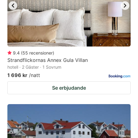
9.4
(
55
recensioner
)
Strandflickornas Annex Gula Villan
hotell · 2 Gäster · 1 Sovrum
1 696 kr
/natt
Se erbjudande