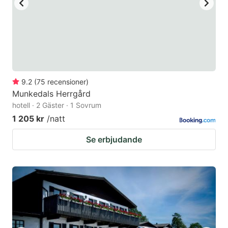
9.2
(
75
recensioner
)
Munkedals Herrgård
hotell · 2 Gäster · 1 Sovrum
1 205 kr
/natt
Se erbjudande