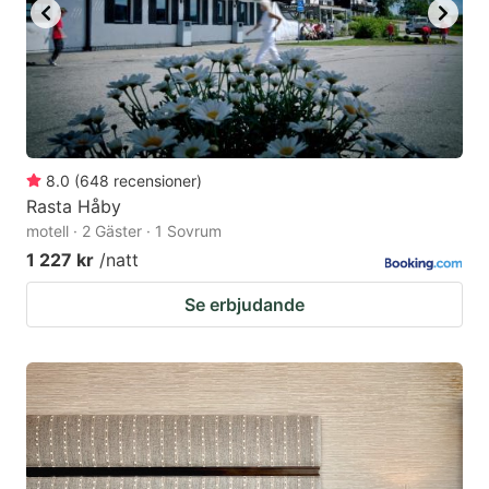
8.0
(
648
recensioner
)
Rasta Håby
motell · 2 Gäster · 1 Sovrum
1 227 kr
/natt
Se erbjudande