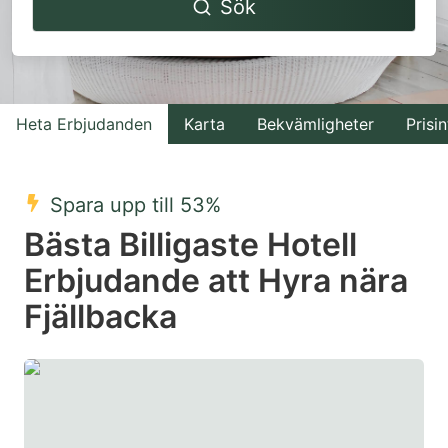
Sök
forward
backward
to
to
interact
interact
with
with
Heta Erbjudanden
Karta
Bekvämligheter
Prisin
the
the
calendar
calendar
and
and
Spara upp till 53%
select
select
Bästa Billigaste Hotell
a
a
Erbjudande att Hyra nära
date.
date.
Fjällbacka
Press
Press
the
the
question
question
mark
mark
key
key