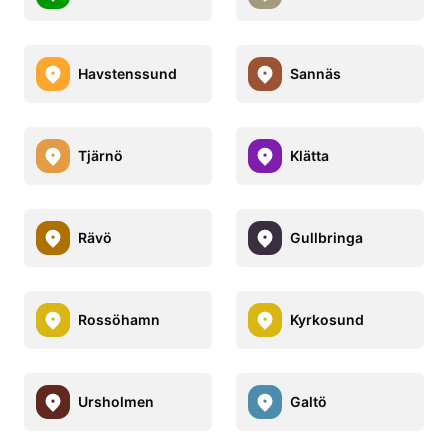
Havstenssund
Sannäs
Tjärnö
Klätta
Rävö
Gullbringa
Rossöhamn
Kyrkosund
Ursholmen
Galtö