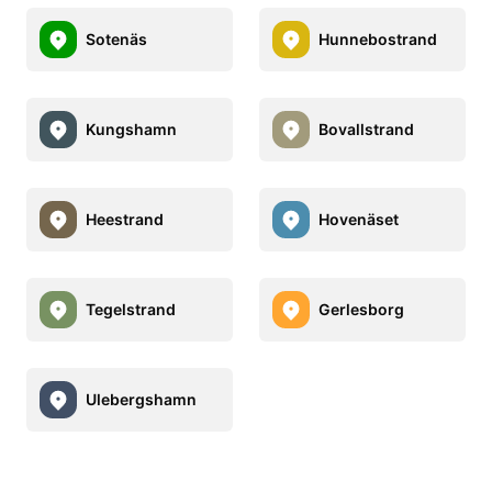
Sotenäs
Hunnebostrand
Kungshamn
Bovallstrand
Heestrand
Hovenäset
Tegelstrand
Gerlesborg
Ulebergshamn