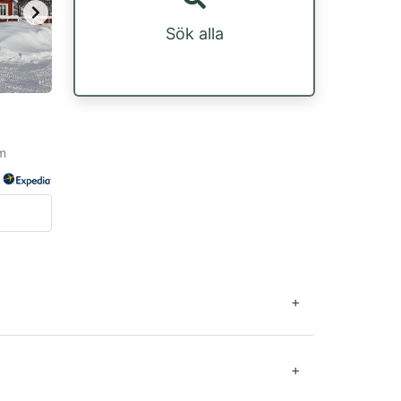
Sök alla
um
+
+