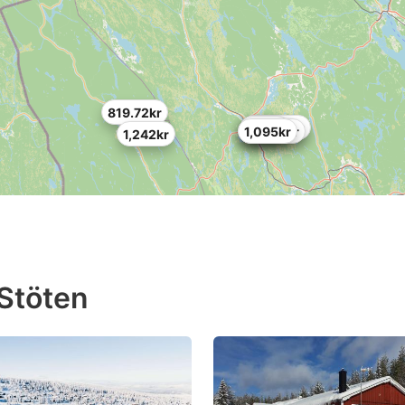
819.72kr
852.84kr
828kr
980kr
712.08kr
1,095kr
1,242kr
 Stöten