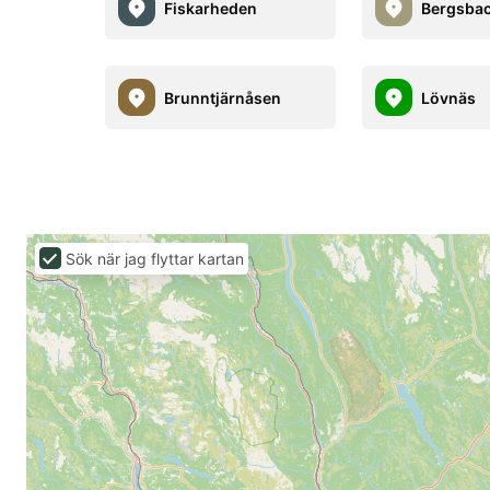
Fiskarheden
Bergsba
Brunntjärnåsen
Lövnäs
Sök när jag flyttar kartan