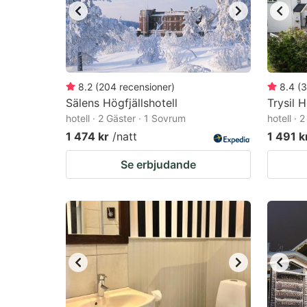
8.2
(
204
recensioner
)
8.4
(
3
Sälens Högfjällshotell
Trysil H
hotell · 2 Gäster · 1 Sovrum
hotell · 
1 474 kr
/natt
1 491 k
Se erbjudande