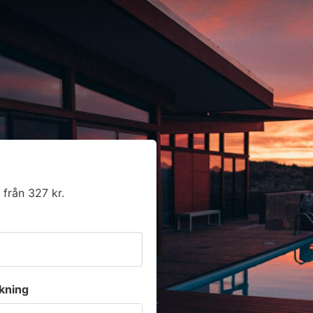
 från 327 kr.
kning