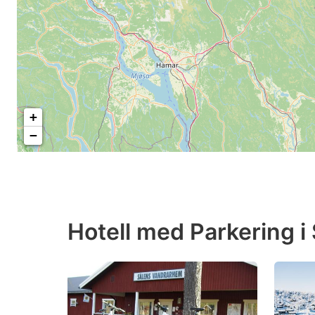
+
−
Hotell med Parkering i