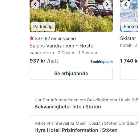
Parkering
Parker
Skistar
8.0
(
62
recensioner
)
Sälens Vandrarhem - Hostel
hotell · 
vandrarhem · 2 Gäster · 1 Sovrum
937 kr
/natt
1 740 k
Se erbjudande
Hur Ser Informationen om Bekvämligheter Ut vid St
Bekvämligheter Info i Stöten
Vilket Prisintervall Är Mest Typiskt i Stöten Området?
Hyra Hotell Prisinformation i Stöten