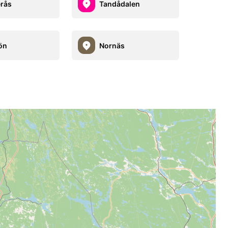
rås
Tandådalen
ön
Nornäs