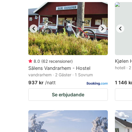
mark
m
key
k
to
to
get
ge
the
th
keyboard
k
shortcuts
sh
Kjølen H
8.0
(
62
recensioner
)
Sälens Vandrarhem - Hostel
for
hotell · 
fo
vandrarhem · 2 Gäster · 1 Sovrum
changing
c
937 kr
/natt
1 146 k
dates.
da
Se erbjudande