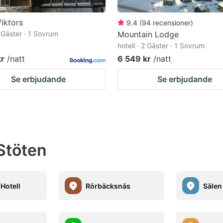
Viktors
9.4
(
94
recensioner
)
2 Gäster · 1 Sovrum
Mountain Lodge
hotell · 2 Gäster · 1 Sovrum
kr
/natt
6 549 kr
/natt
Se erbjudande
Se erbjudande
Stöten
Hotell
Rörbäcksnäs
Sälen