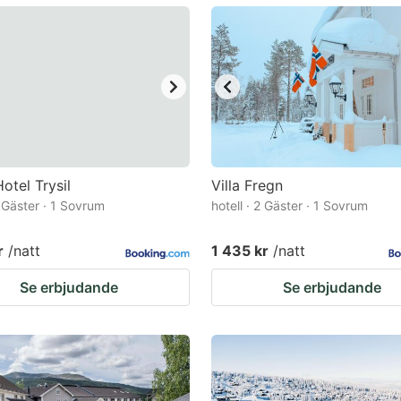
ark
ey
t
e
eyboard
ortcuts
otel Trysil
Villa Fregn
2 Gäster · 1 Sovrum
r
hotell · 2 Gäster · 1 Sovrum
hanging
r
/natt
1 435 kr
/natt
tes.
Se erbjudande
Se erbjudande