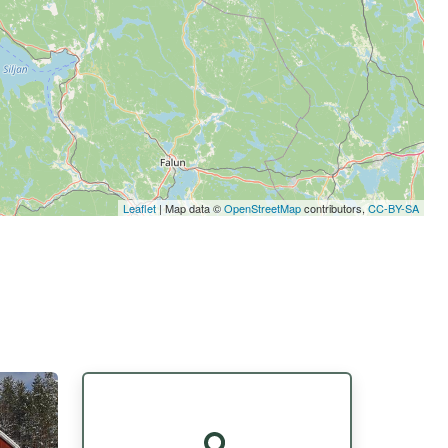
Leaflet
| Map data ©
OpenStreetMap
contributors,
CC-BY-SA