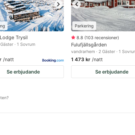
ing
Parkering
 Lodge Trysil
8.8
(
103
recensioner
)
2 Gäster · 1 Sovrum
Fulufjällsgården
vandrarhem · 2 Gäster · 1 Sovr
r
/natt
1 473 kr
/natt
Se erbjudande
Se erbjudande
öten?