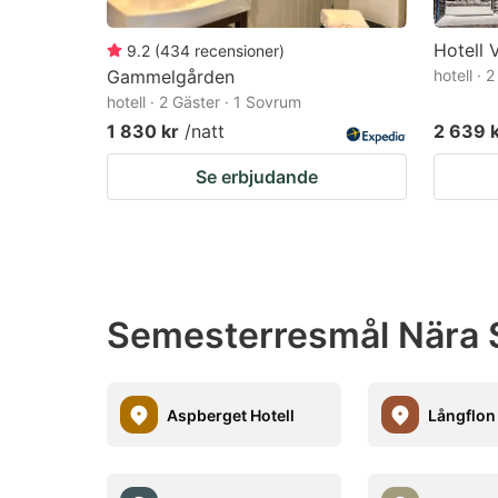
Hotell 
9.2
(
434
recensioner
)
Gammelgården
hotell · 
hotell · 2 Gäster · 1 Sovrum
1 830 kr
/natt
2 639 
Se erbjudande
Semesterresmål Nära 
Aspberget Hotell
Långflon 