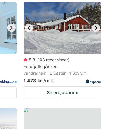
8.8
(
103
recensioner
)
Fulufjällsgården
vandrarhem · 2 Gäster · 1 Sovrum
1 473 kr
/natt
Se erbjudande