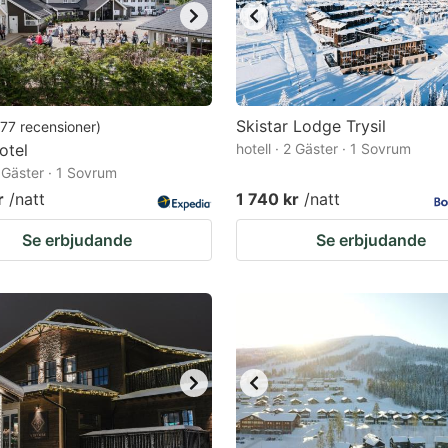
Skistar Lodge Trysil
77
recensioner
)
otel
hotell · 2 Gäster · 1 Sovrum
2 Gäster · 1 Sovrum
r
/natt
1 740 kr
/natt
Se erbjudande
Se erbjudande