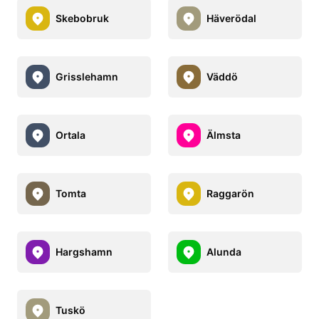
Skebobruk
Häverödal
Grisslehamn
Väddö
Ortala
Älmsta
Tomta
Raggarön
Hargshamn
Alunda
Tuskö