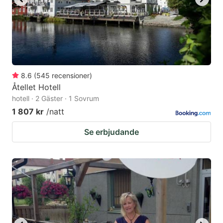
8.6
(
545
recensioner
)
Åtellet Hotell
hotell · 2 Gäster · 1 Sovrum
1 807 kr
/natt
Se erbjudande