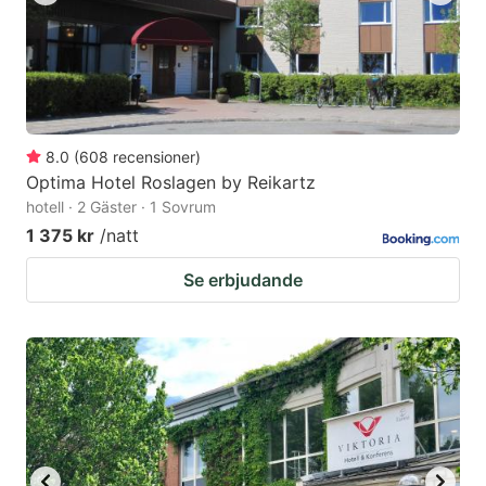
8.0
(
608
recensioner
)
Optima Hotel Roslagen by Reikartz
hotell · 2 Gäster · 1 Sovrum
1 375 kr
/natt
Se erbjudande