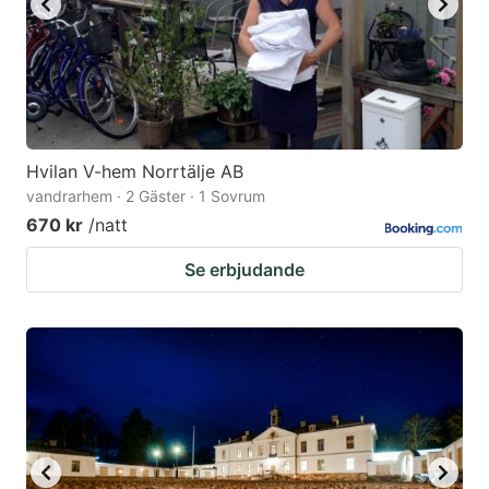
Hvilan V-hem Norrtälje AB
vandrarhem · 2 Gäster · 1 Sovrum
670 kr
/natt
Se erbjudande