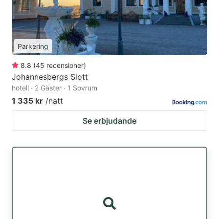
Parkering
8.8
(
45
recensioner
)
Johannesbergs Slott
hotell · 2 Gäster · 1 Sovrum
1 335 kr
/natt
Se erbjudande