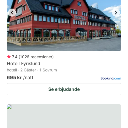
to
to
get
get
the
the
keyboard
keyboard
shortcuts
shortcuts
for
for
changing
changing
7.4
(
1026
recensioner
)
dates.
dates.
Hotell Fyrislund
hotell · 2 Gäster · 1 Sovrum
695 kr
/natt
Se erbjudande