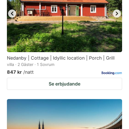
Nedanby | Cottage | Idyllic location | Porch | Grill
villa · 2 Gäster · 1 Sovrum
847 kr
/natt
Se erbjudande