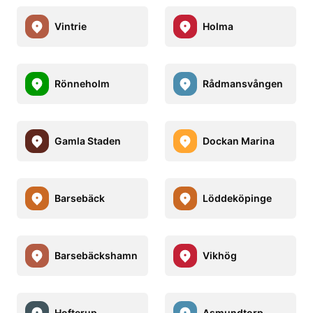
Vintrie
Holma
Rönneholm
Rådmansvången
Gamla Staden
Dockan Marina
Barsebäck
Löddeköpinge
Barsebäckshamn
Vikhög
Hofterup
Asmundtorp