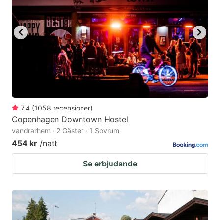
7.4
(
1058
recensioner
)
Copenhagen Downtown Hostel
vandrarhem · 2 Gäster · 1 Sovrum
454 kr
/natt
Se erbjudande