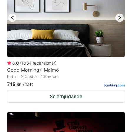
8.0
(
1034
recensioner
)
Good Morning+ Malmö
hotell · 2 Gäster · 1 Sovrum
715 kr
/natt
Se erbjudande