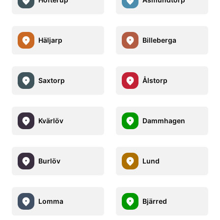
Häljarp
Billeberga
Saxtorp
Ålstorp
Kvärlöv
Dammhagen
Burlöv
Lund
Lomma
Bjärred