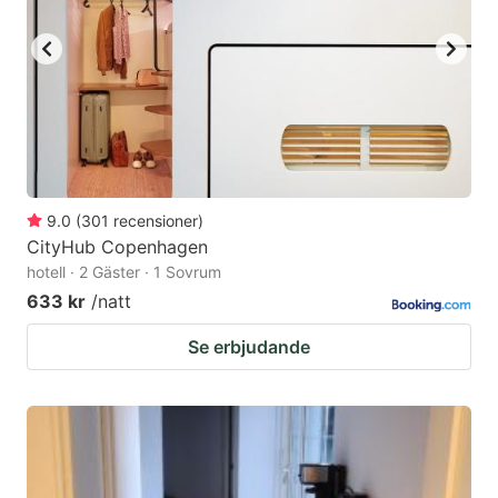
to
to
get
get
the
the
keyboard
keyboard
shortcuts
shortcuts
for
for
changing
changing
9.0
(
301
recensioner
)
dates.
dates.
CityHub Copenhagen
hotell · 2 Gäster · 1 Sovrum
633 kr
/natt
Se erbjudande