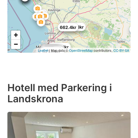
670.68kr
662.4kr
49
+
−
678.96kr
604.44kr
521.64kr
496.8kr
538.2kr
579.6kr
645.84kr
670.68kr
Leaflet
| Map data ©
OpenStreetMap
contributors,
CC-BY-SA
678.96kr
635kr
521.64kr
Hotell med Parkering i
Landskrona