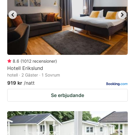
8.6
(
1012
recensioner
)
Hotell Erikslund
hotell · 2 Gäster · 1 Sovrum
919 kr
/natt
Se erbjudande