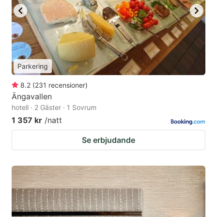
Parkering
8.2
(
231
recensioner
)
Ängavallen
hotell · 2 Gäster · 1 Sovrum
1 357 kr
/natt
Se erbjudande