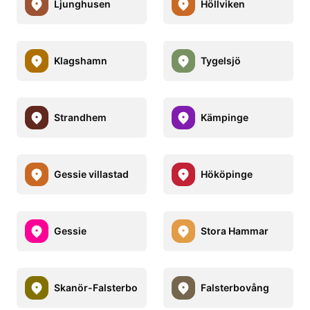
Ljunghusen
Höllviken
Klagshamn
Tygelsjö
Strandhem
Kämpinge
Gessie villastad
Hököpinge
Gessie
Stora Hammar
Skanör-Falsterbo
Falsterbovång