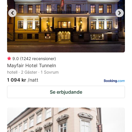
to
to
get
get
the
the
keyboard
keyboard
shortcuts
shortcuts
for
for
changing
changing
9.0
(
1242
recensioner
)
dates.
dates.
Mayfair Hotel Tunneln
hotell · 2 Gäster · 1 Sovrum
1 094 kr
/natt
Se erbjudande