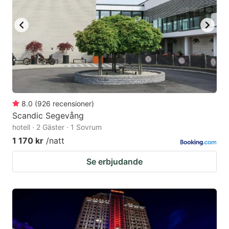
8.0
(
926
recensioner
)
Scandic Segevång
hotell · 2 Gäster · 1 Sovrum
1 170 kr
/natt
Se erbjudande