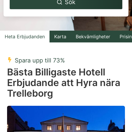
Sök
forward
backward
to
to
interact
interact
with
with
Heta Erbjudanden
Karta
Bekvämligheter
Prisin
the
the
calendar
calendar
and
and
Spara upp till 73%
select
select
Bästa Billigaste Hotell
a
a
Erbjudande att Hyra nära
date.
date.
Trelleborg
Press
Press
the
the
question
question
mark
mark
key
key