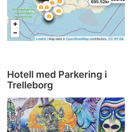
695.52kr
+
−
Leaflet
| Map data ©
OpenStreetMap
contributors,
CC-BY-SA
Hotell med Parkering i
Trelleborg