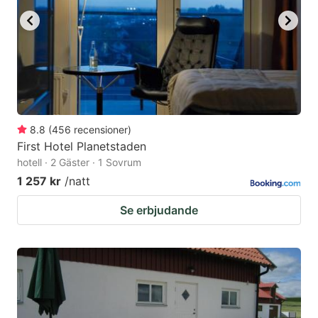
8.8
(
456
recensioner
)
First Hotel Planetstaden
hotell · 2 Gäster · 1 Sovrum
1 257 kr
/natt
Se erbjudande