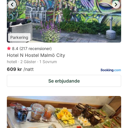
Parkering
8.4
(
217
recensioner
)
Hotel N Hostel Malmö City
hotell · 2 Gäster · 1 Sovrum
609 kr
/natt
Se erbjudande