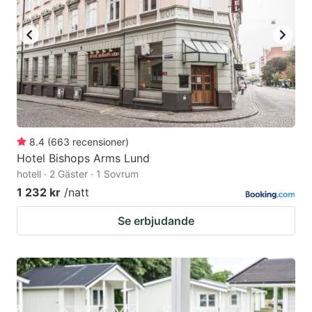
8.4
(
663
recensioner
)
Hotel Bishops Arms Lund
hotell · 2 Gäster · 1 Sovrum
1 232 kr
/natt
Se erbjudande