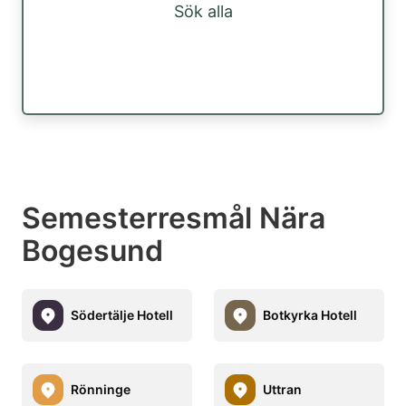
Sök alla
Semesterresmål Nära
Bogesund
Södertälje Hotell
Botkyrka Hotell
Rönninge
Uttran