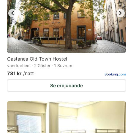
to
to
get
get
the
the
keyboard
keyboard
shortcuts
shortcuts
for
for
changing
changing
Castanea Old Town Hostel
dates.
dates.
vandrarhem · 2 Gäster · 1 Sovrum
781 kr
/natt
Se erbjudande