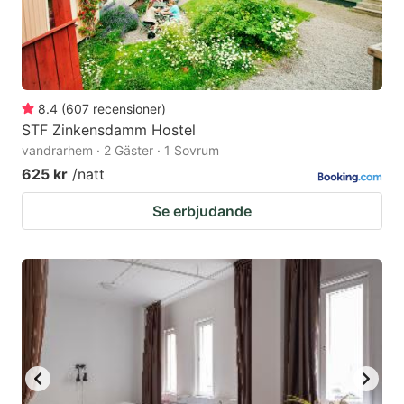
8.4
(
607
recensioner
)
STF Zinkensdamm Hostel
vandrarhem · 2 Gäster · 1 Sovrum
625 kr
/natt
Se erbjudande