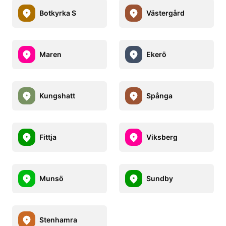
Botkyrka S
Västergård
Maren
Ekerö
Kungshatt
Spånga
Fittja
Viksberg
Munsö
Sundby
Stenhamra