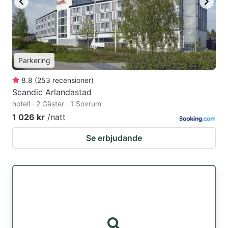
Parkering
8.8
(
253
recensioner
)
Scandic Arlandastad
hotell · 2 Gäster · 1 Sovrum
1 026 kr
/natt
Se erbjudande