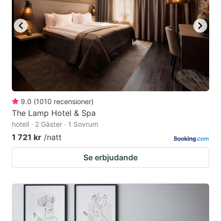
9.0
(
1010
recensioner
)
The Lamp Hotel & Spa
hotell · 2 Gäster · 1 Sovrum
1 721 kr
/natt
Se erbjudande