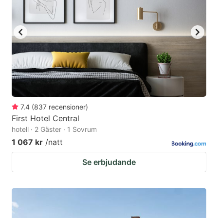
7.4
(
837
recensioner
)
First Hotel Central
hotell · 2 Gäster · 1 Sovrum
1 067 kr
/natt
Se erbjudande