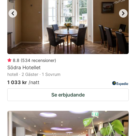
to
to
get
get
the
the
keyboard
keyboard
shortcuts
shortcuts
for
for
changing
changing
8.8
(
534
recensioner
)
dates.
dates.
Södra Hotellet
hotell · 2 Gäster · 1 Sovrum
1 033 kr
/natt
Se erbjudande