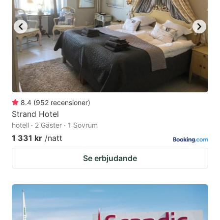
8.4
(
952
recensioner
)
Strand Hotel
hotell · 2 Gäster · 1 Sovrum
1 331 kr
/natt
Se erbjudande