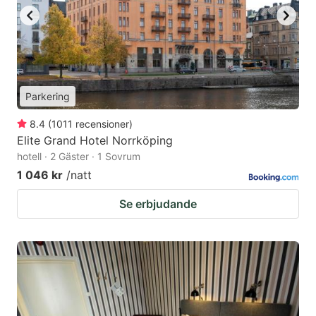
Parkering
8.4
(
1011
recensioner
)
Elite Grand Hotel Norrköping
hotell · 2 Gäster · 1 Sovrum
1 046 kr
/natt
Se erbjudande