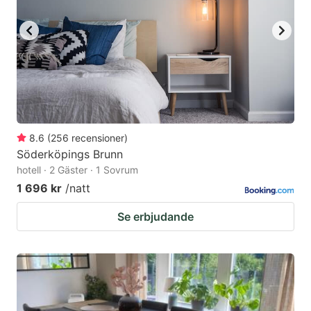
8.6
(
256
recensioner
)
Söderköpings Brunn
hotell · 2 Gäster · 1 Sovrum
1 696 kr
/natt
Se erbjudande