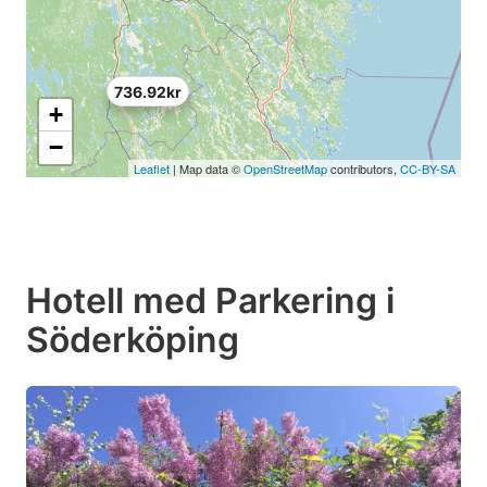
736.92kr
+
−
Leaflet
| Map data ©
OpenStreetMap
contributors,
CC-BY-SA
Hotell med Parkering i
Söderköping