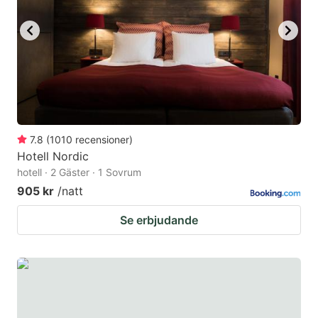
7.8
(
1010
recensioner
)
Hotell Nordic
hotell · 2 Gäster · 1 Sovrum
905 kr
/natt
Se erbjudande