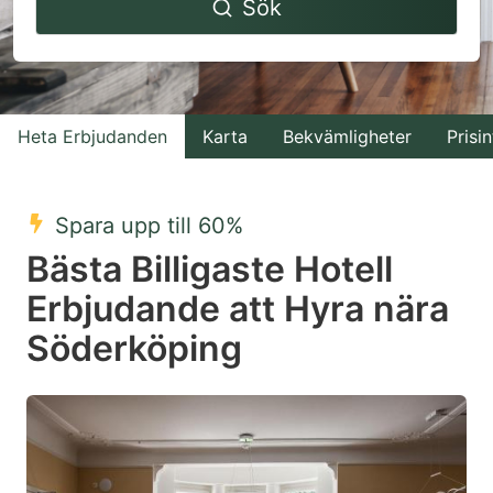
Sök
forward
backward
to
to
interact
interact
with
with
Heta Erbjudanden
Karta
Bekvämligheter
Prisin
the
the
calendar
calendar
and
and
Spara upp till 60%
select
select
Bästa Billigaste Hotell
a
a
Erbjudande att Hyra nära
date.
date.
Söderköping
Press
Press
the
the
question
question
mark
mark
key
key