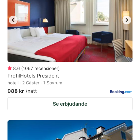
8.6
(
1067
recensioner
)
ProfilHotels President
hotell · 2 Gäster · 1 Sovrum
988 kr
/natt
Se erbjudande