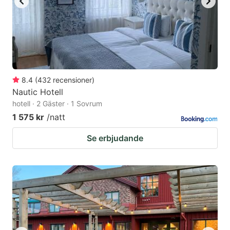
8.4
(
432
recensioner
)
Nautic Hotell
hotell · 2 Gäster · 1 Sovrum
1 575 kr
/natt
Se erbjudande