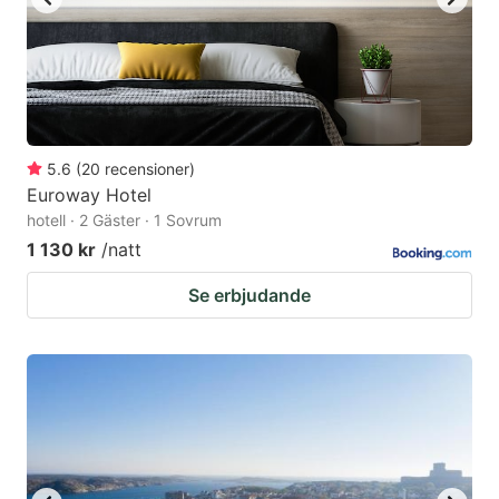
5.6
(
20
recensioner
)
Euroway Hotel
hotell · 2 Gäster · 1 Sovrum
1 130 kr
/natt
Se erbjudande