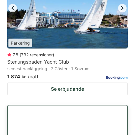
Parkering
7.8
(
732
recensioner
)
Stenungsbaden Yacht Club
semesteranläggning · 2 Gäster · 1 Sovrum
1 874 kr
/natt
Se erbjudande