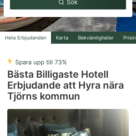
Sök
forward
backward
to
to
interact
interact
with
with
Heta Erbjudanden
Karta
Bekvämligheter
Prisin
the
the
calendar
calendar
and
and
Spara upp till 73%
select
select
Bästa Billigaste Hotell
a
a
Erbjudande att Hyra nära
date.
date.
Tjörns kommun
Press
Press
the
the
question
question
mark
mark
key
key