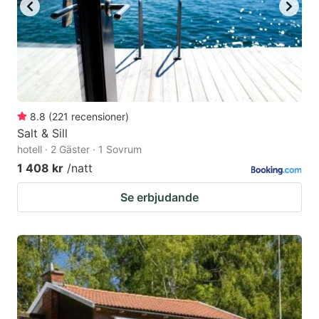
8.8
(
221
recensioner
)
Salt & Sill
hotell · 2 Gäster · 1 Sovrum
1 408 kr
/natt
Se erbjudande