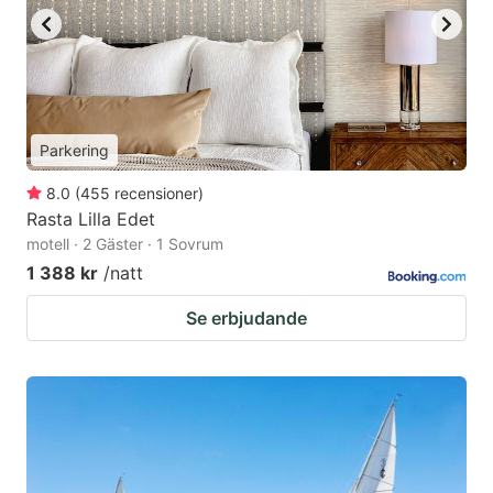
Parkering
8.0
(
455
recensioner
)
Rasta Lilla Edet
motell · 2 Gäster · 1 Sovrum
1 388 kr
/natt
Se erbjudande