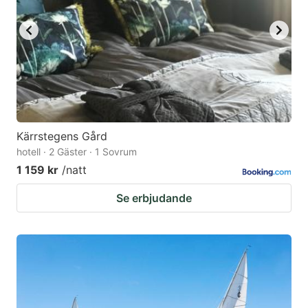
to
to
get
get
the
the
keyboard
keyboard
shortcuts
shortcuts
for
for
changing
changing
Kärrstegens Gård
dates.
dates.
hotell · 2 Gäster · 1 Sovrum
1 159 kr
/natt
Se erbjudande