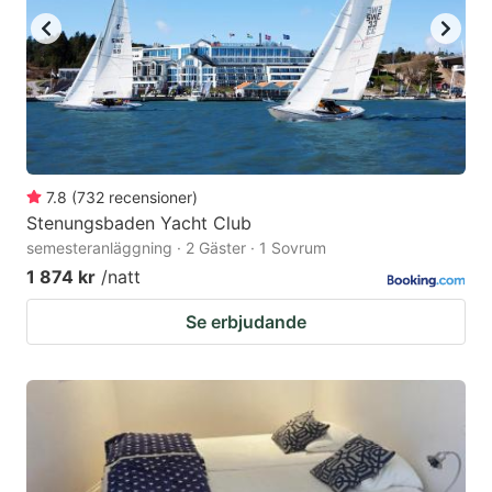
7.8
(
732
recensioner
)
Stenungsbaden Yacht Club
semesteranläggning · 2 Gäster · 1 Sovrum
1 874 kr
/natt
Se erbjudande