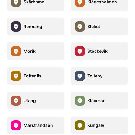
Skärhamn
Klädesholmen
Rönnäng
Bleket
Morik
Stockevik
Toftenäs
Tolleby
Utäng
Klåverön
Marstrandson
Kungälv