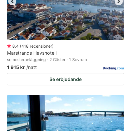
8.4
(
418
recensioner
)
Marstrands Havshotell
semesteranläggning · 2 Gäster · 1 Sovrum
1 915 kr
/natt
Se erbjudande