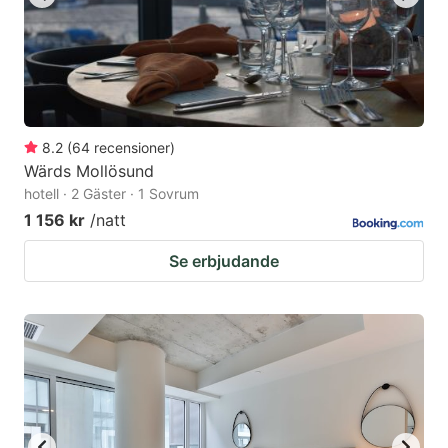
8.2
(
64
recensioner
)
Wärds Mollösund
hotell · 2 Gäster · 1 Sovrum
1 156 kr
/natt
Se erbjudande