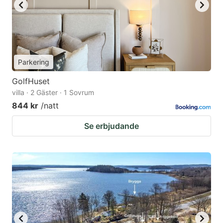
Parkering
GolfHuset
villa · 2 Gäster · 1 Sovrum
844 kr
/natt
Se erbjudande