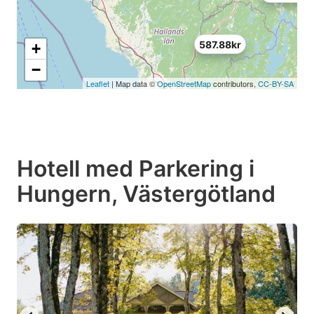
587.88kr
+
−
Leaflet
| Map data ©
OpenStreetMap
contributors,
CC-BY-SA
Hotell med Parkering i
Hungern, Västergötland