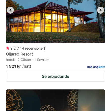
9.2
(
144
recensioner
)
Öijared Resort
hotell · 2 Gäster · 1 Sovrum
1 921 kr
/natt
Se erbjudande