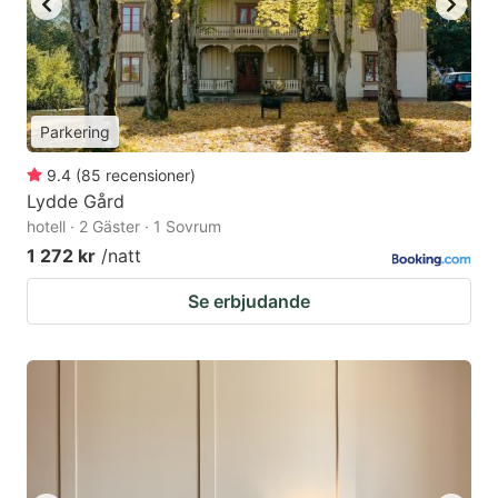
Parkering
9.4
(
85
recensioner
)
Lydde Gård
hotell · 2 Gäster · 1 Sovrum
1 272 kr
/natt
Se erbjudande