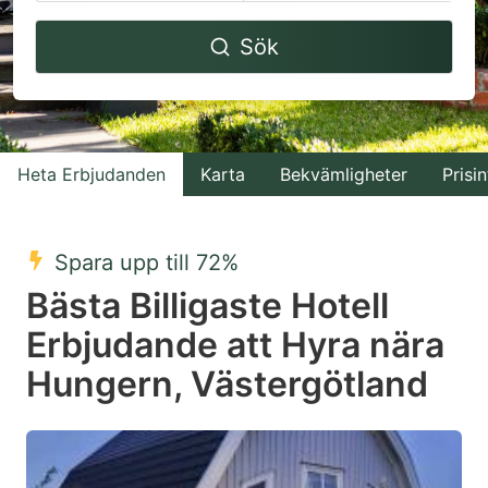
Navigate
Navigate
Sök
forward
backward
to
to
interact
interact
with
with
Heta Erbjudanden
Karta
Bekvämligheter
Prisin
the
the
calendar
calendar
and
and
Spara upp till 72%
select
select
Bästa Billigaste Hotell
a
a
Erbjudande att Hyra nära
date.
date.
Hungern, Västergötland
Press
Press
the
the
question
question
mark
mark