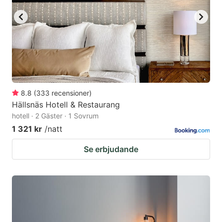
8.8
(
333
recensioner
)
Hällsnäs Hotell & Restaurang
hotell · 2 Gäster · 1 Sovrum
1 321 kr
/natt
Se erbjudande