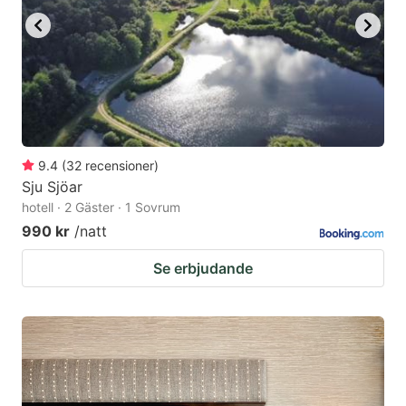
9.4
(
32
recensioner
)
Sju Sjöar
hotell · 2 Gäster · 1 Sovrum
990 kr
/natt
Se erbjudande