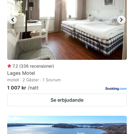
7.2
(
336
recensioner
)
Lages Motel
motell · 2 Gäster · 1 Sovrum
1 007 kr
/natt
Se erbjudande