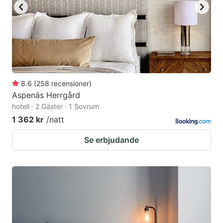
8.6
(
258
recensioner
)
Aspenäs Herrgård
hotell · 2 Gäster · 1 Sovrum
1 362 kr
/natt
Se erbjudande