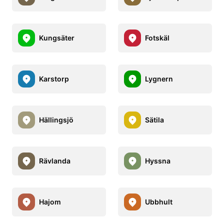
Kungsäter
Fotskäl
Karstorp
Lygnern
Hällingsjö
Sätila
Rävlanda
Hyssna
Hajom
Ubbhult