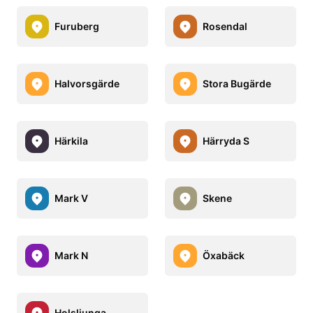
Furuberg
Rosendal
Halvorsgärde
Stora Bugärde
Härkila
Härryda S
Mark V
Skene
Mark N
Öxabäck
Holsljunga