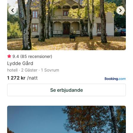
9.4
(
85
recensioner
)
Lydde Gård
hotell · 2 Gäster · 1 Sovrum
1 272 kr
/natt
Se erbjudande