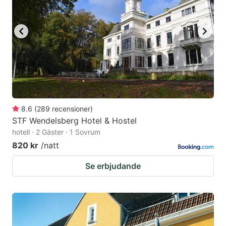
8.6
(
289
recensioner
)
STF Wendelsberg Hotel & Hostel
hotell · 2 Gäster · 1 Sovrum
820 kr
/natt
Se erbjudande