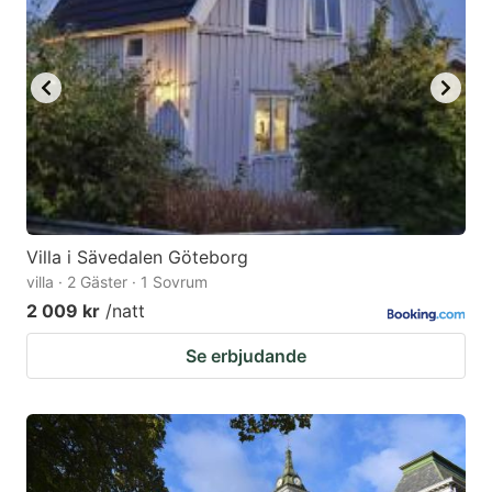
key
key
to
to
get
get
the
the
keyboard
keyboard
shortcuts
shortcuts
for
for
changing
changing
Villa i Sävedalen Göteborg
dates.
dates.
villa · 2 Gäster · 1 Sovrum
2 009 kr
/natt
Se erbjudande