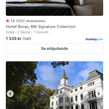
7.8
(
1027
recensioner
)
Hotell Boras, BW Signature Collection
hotell · 2 Gäster · 1 Sovrum
1 335 kr
/natt
Se erbjudande