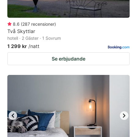
8.6
(
287
recensioner
)
Två Skyttlar
hotell · 2 Gäster · 1 Sovrum
1 299 kr
/natt
Se erbjudande