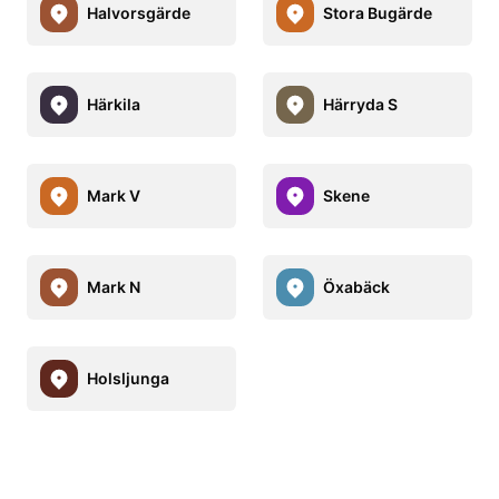
Halvorsgärde
Stora Bugärde
Härkila
Härryda S
Mark V
Skene
Mark N
Öxabäck
Holsljunga