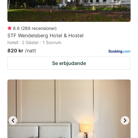
8.6
(
289
recensioner
)
STF Wendelsberg Hotel & Hostel
hotell · 2 Gäster · 1 Sovrum
820 kr
/natt
Se erbjudande