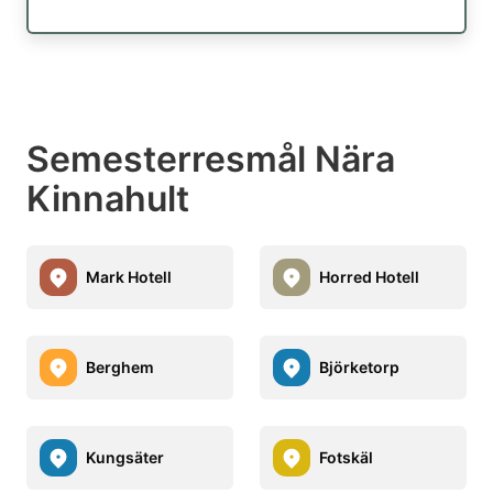
Semesterresmål Nära
Kinnahult
Mark Hotell
Horred Hotell
Berghem
Björketorp
Kungsäter
Fotskäl