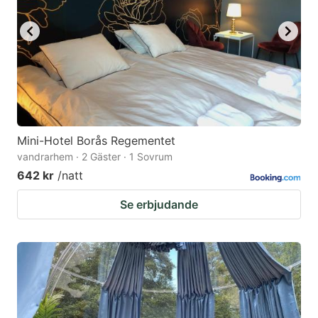
to
to
get
get
the
the
keyboard
keyboard
shortcuts
shortcuts
for
for
changing
changing
Mini-Hotel Borås Regementet
dates.
dates.
vandrarhem · 2 Gäster · 1 Sovrum
642 kr
/natt
Se erbjudande