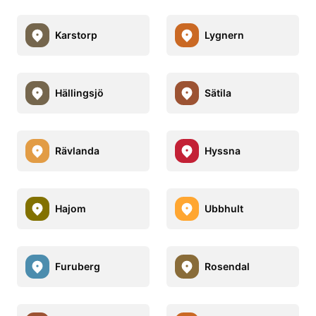
Karstorp
Lygnern
Hällingsjö
Sätila
Rävlanda
Hyssna
Hajom
Ubbhult
Furuberg
Rosendal