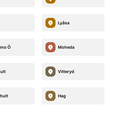
Lyåsa
amo Ö
Moheda
ult
Vitteryd
hult
Hag