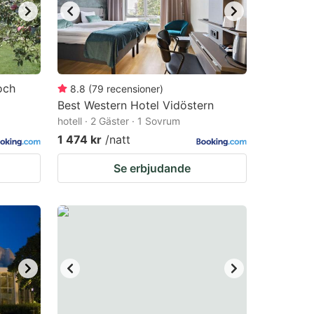
och
8.8
(
79
recensioner
)
Best Western Hotel Vidöstern
hotell · 2 Gäster · 1 Sovrum
1 474 kr
/natt
Se erbjudande