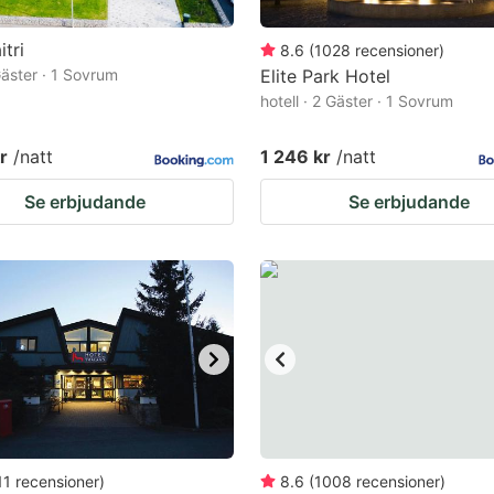
itri
8.6
(
1028
recensioner
)
 Gäster · 1 Sovrum
Elite Park Hotel
hotell · 2 Gäster · 1 Sovrum
r
/natt
1 246 kr
/natt
Se erbjudande
Se erbjudande
11
recensioner
)
8.6
(
1008
recensioner
)