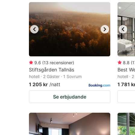
mark
m
key
k
to
to
get
ge
the
th
keyboard
k
shortcuts
sh
9.6
(
13
recensioner
)
8.8
(
1
Stiftsgården Tallnäs
for
Best We
fo
hotell · 2 Gäster · 1 Sovrum
hotell · 
changing
c
1 205 kr
/natt
1 781 k
dates.
da
Se erbjudande