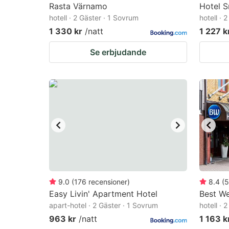
Rasta Värnamo
Hotel 
hotell · 2 Gäster · 1 Sovrum
hotell · 
1 330 kr
/natt
1 227 k
Se erbjudande
9.0
(
176
recensioner
)
8.4
(
5
Easy Livin' Apartment Hotel
Best W
apart-hotel · 2 Gäster · 1 Sovrum
hotell · 
963 kr
/natt
1 163 k