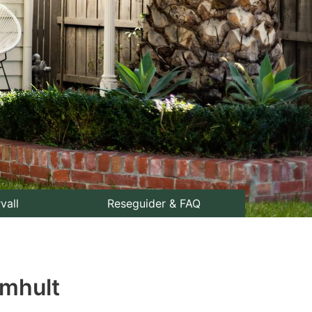
rvall
Reseguider & FAQ
mmhult