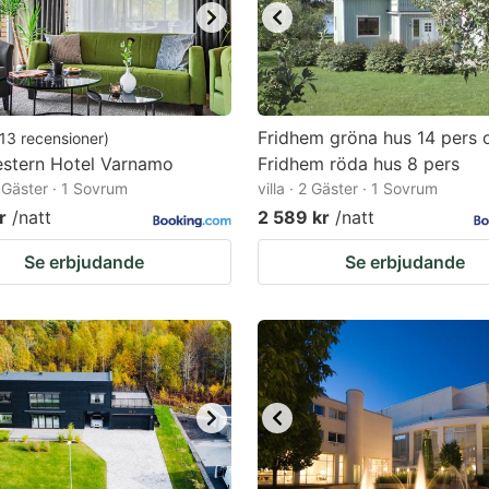
Fridhem gröna hus 14 pers 
13
recensioner
)
estern Hotel Varnamo
Fridhem röda hus 8 pers
2 Gäster · 1 Sovrum
villa · 2 Gäster · 1 Sovrum
r
/natt
2 589 kr
/natt
Se erbjudande
Se erbjudande