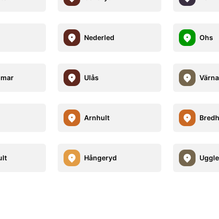
Nederled
Ohs
mmar
Ulås
Värn
Arnhult
Bredh
lt
Hångeryd
Uggle