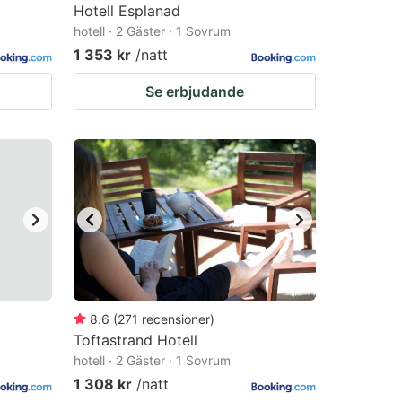
Hotell Esplanad
hotell · 2 Gäster · 1 Sovrum
1 353 kr
/natt
Se erbjudande
8.6
(
271
recensioner
)
Toftastrand Hotell
hotell · 2 Gäster · 1 Sovrum
1 308 kr
/natt