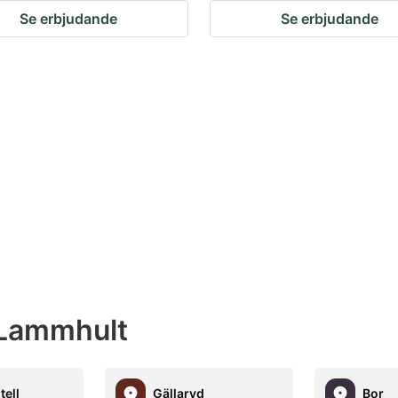
Se erbjudande
Se erbjudande
 Lammhult
tell
Gällaryd
Bor