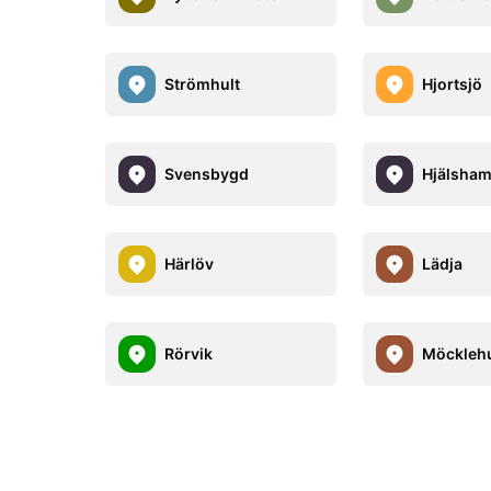
Strömhult
Hjortsjö
Svensbygd
Hjälsha
Härlöv
Lädja
Rörvik
Möcklehu