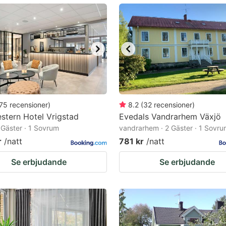
ark
ey
t
e
eyboard
ortcuts
75
recensioner
)
8.2
(
32
recensioner
)
stern Hotel Vrigstad
r
Evedals Vandrarhem Växjö
2 Gäster · 1 Sovrum
vandrarhem · 2 Gäster · 1 Sovr
hanging
r
/natt
781 kr
/natt
tes.
Se erbjudande
Se erbjudande