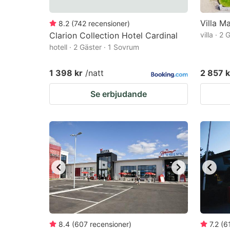
Villa Ma
8.2
(
742
recensioner
)
Clarion Collection Hotel Cardinal
villa · 2
hotell · 2 Gäster · 1 Sovrum
1 398 kr
/natt
2 857 k
Se erbjudande
8.4
(
607
recensioner
)
7.2
(
6