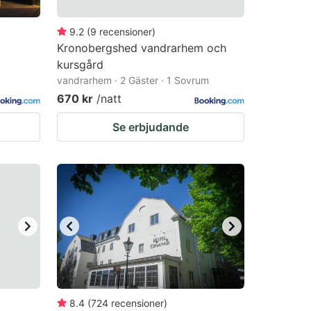
9.2
(
9
recensioner
)
Kronobergshed vandrarhem och
kursgård
vandrarhem · 2 Gäster · 1 Sovrum
670 kr
/natt
Se erbjudande
8.4
(
724
recensioner
)