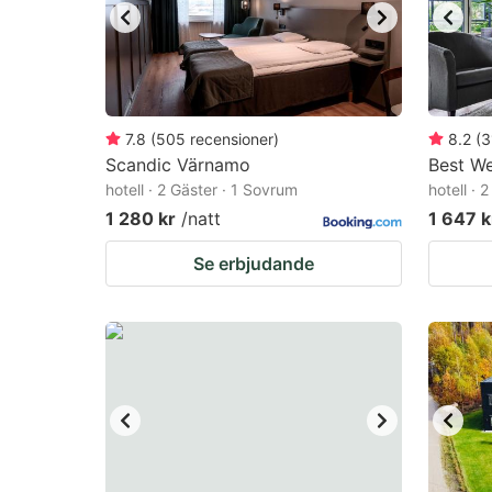
7.8
(
505
recensioner
)
8.2
(
3
Scandic Värnamo
Best W
hotell · 2 Gäster · 1 Sovrum
hotell · 
1 280 kr
/natt
1 647 k
Se erbjudande