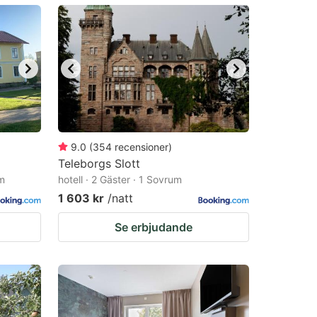
9.0
(
354
recensioner
)
Teleborgs Slott
um
hotell · 2 Gäster · 1 Sovrum
1 603 kr
/natt
Se erbjudande