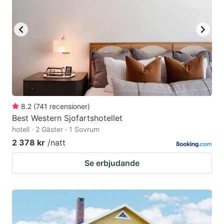
8.2
(
741
recensioner
)
Best Western Sjofartshotellet
hotell · 2 Gäster · 1 Sovrum
2 378 kr
/natt
Se erbjudande