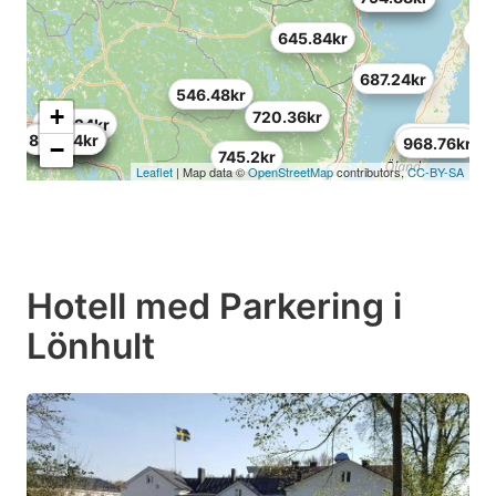
687
645.84kr
687.24kr
546.48kr
+
720.36kr
894.24kr
753.48kr
778.32kr
546.48kr
894.24kr
712.08kr
852.84kr
778.32kr
968.76kr
−
745.2kr
Leaflet
| Map data ©
OpenStreetMap
contributors,
CC-BY-SA
Hotell med Parkering i
Lönhult