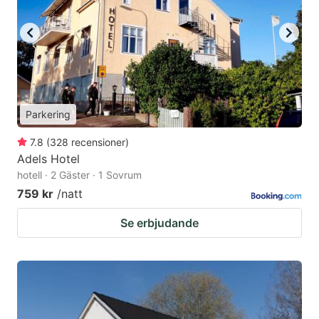
Parkering
7.8
(
328
recensioner
)
Adels Hotel
hotell · 2 Gäster · 1 Sovrum
759 kr
/natt
Se erbjudande