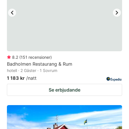
to
to
get
get
the
the
keyboard
keyboard
shortcuts
shortcuts
for
for
changing
changing
8.2
(
151
recensioner
)
dates.
dates.
Badholmen Restaurang & Rum
hotell · 2 Gäster · 1 Sovrum
1 183 kr
/natt
Se erbjudande