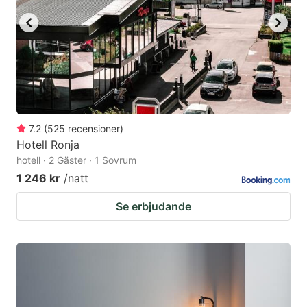
7.2
(
525
recensioner
)
Hotell Ronja
hotell · 2 Gäster · 1 Sovrum
1 246 kr
/natt
Se erbjudande