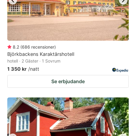
8.2
(
686
recensioner
)
Björkbackens Karaktärshotell
hotell · 2 Gäster · 1 Sovrum
1 350 kr
/natt
Se erbjudande