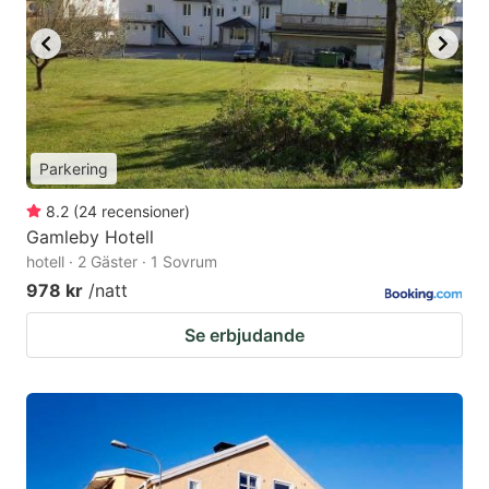
Parkering
8.2
(
24
recensioner
)
Gamleby Hotell
hotell · 2 Gäster · 1 Sovrum
978 kr
/natt
Se erbjudande