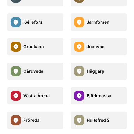
Kvillsfors
Järnforsen
Grunkabo
Juansbo
Gårdveda
Häggarp
Västra Årena
Björkmossa
Fröreda
Hultsfred S