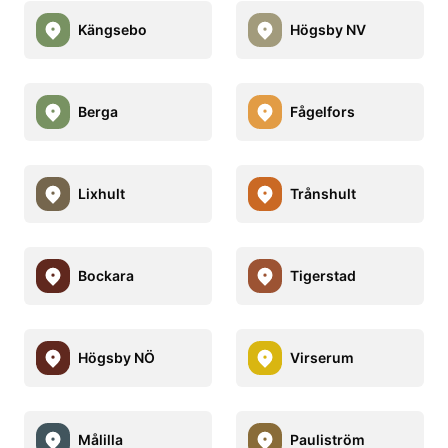
Kängsebo
Högsby NV
Berga
Fågelfors
Lixhult
Trånshult
Bockara
Tigerstad
Högsby NÖ
Virserum
Målilla
Pauliström