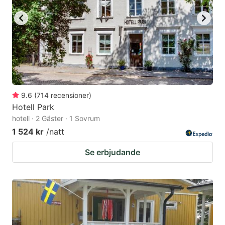
9.6
(
714
recensioner
)
Hotell Park
hotell · 2 Gäster · 1 Sovrum
1 524 kr
/natt
Se erbjudande