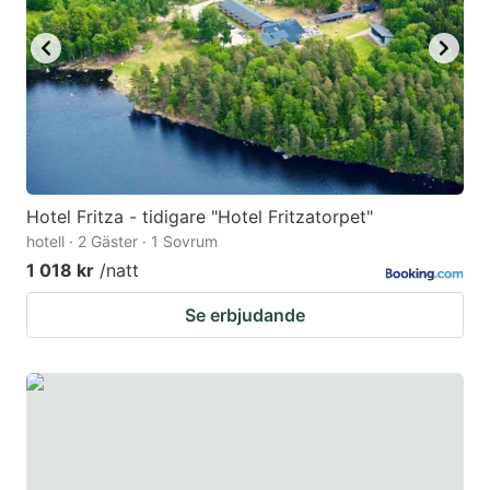
to
to
get
get
the
the
keyboard
keyboard
shortcuts
shortcuts
for
for
changing
changing
Hotel Fritza - tidigare "Hotel Fritzatorpet"
dates.
dates.
hotell · 2 Gäster · 1 Sovrum
1 018 kr
/natt
Se erbjudande