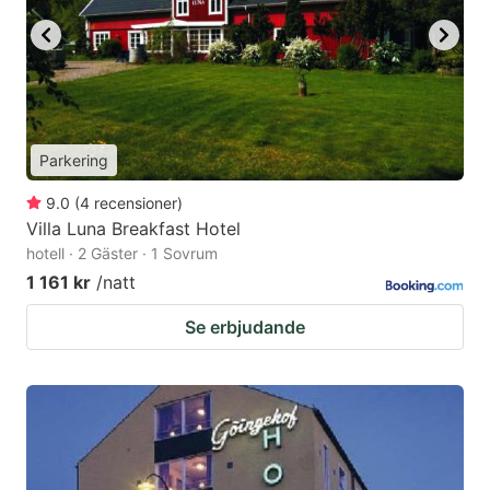
Parkering
9.0
(
4
recensioner
)
Villa Luna Breakfast Hotel
hotell · 2 Gäster · 1 Sovrum
1 161 kr
/natt
Se erbjudande