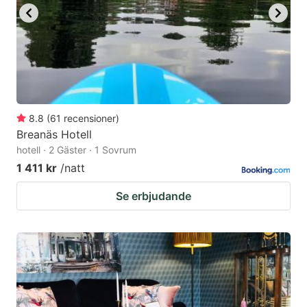
8.8
(
61
recensioner
)
Breanäs Hotell
hotell · 2 Gäster · 1 Sovrum
1 411 kr
/natt
Se erbjudande