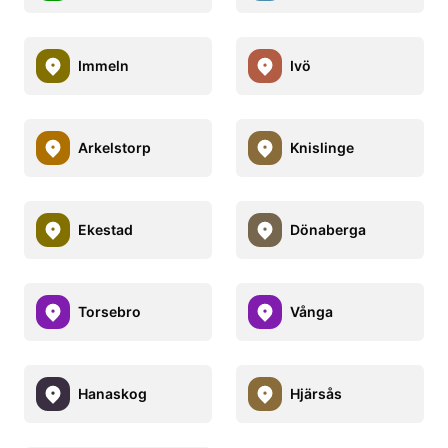
Immeln
Ivö
Arkelstorp
Knislinge
Ekestad
Dönaberga
Torsebro
Vånga
Hanaskog
Hjärsås