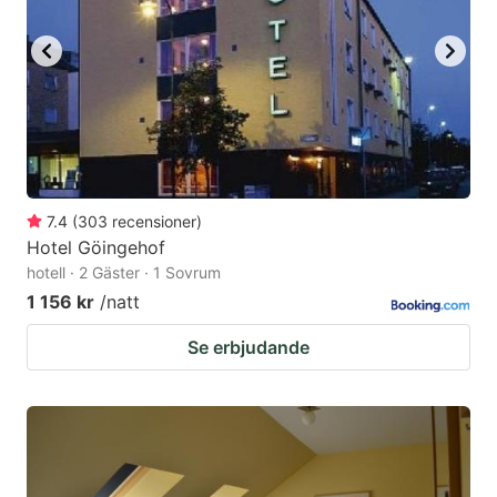
7.4
(
303
recensioner
)
Hotel Göingehof
hotell · 2 Gäster · 1 Sovrum
1 156 kr
/natt
Se erbjudande