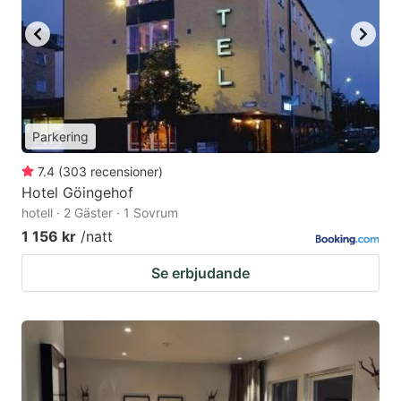
Parkering
7.4
(
303
recensioner
)
Hotel Göingehof
hotell · 2 Gäster · 1 Sovrum
1 156 kr
/natt
Se erbjudande