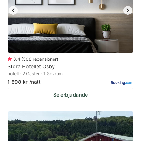
8.4
(
308
recensioner
)
Stora Hotellet Osby
hotell · 2 Gäster · 1 Sovrum
1 598 kr
/natt
Se erbjudande