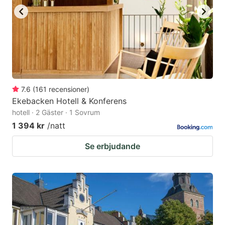
7.6
(
161
recensioner
)
Ekebacken Hotell & Konferens
hotell · 2 Gäster · 1 Sovrum
1 394 kr
/natt
Se erbjudande