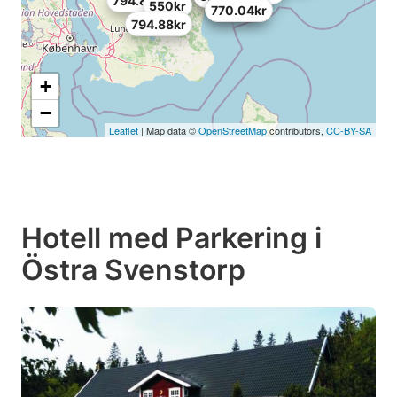
794.88kr
550kr
786.6kr
770.04kr
794.88kr
+
−
Leaflet
| Map data ©
OpenStreetMap
contributors,
CC-BY-SA
Hotell med Parkering i
Östra Svenstorp