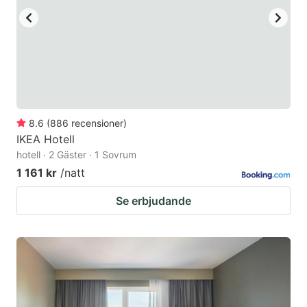
8.6
(
886
recensioner
)
IKEA Hotell
hotell · 2 Gäster · 1 Sovrum
1 161 kr
/natt
Se erbjudande