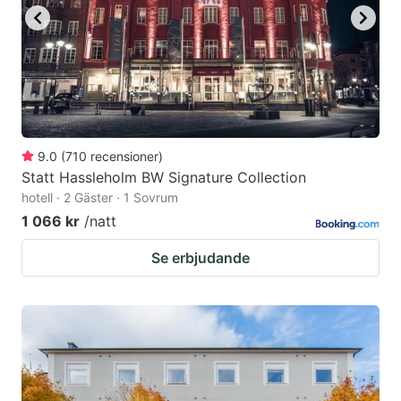
9.0
(
710
recensioner
)
Statt Hassleholm BW Signature Collection
hotell · 2 Gäster · 1 Sovrum
1 066 kr
/natt
Se erbjudande