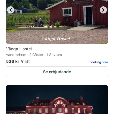
Vånga Hostel
vandrarhem · 2 Gäster · 1 Sovrum
536 kr
/natt
Se erbjudande