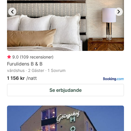
9.0
(
109
recensioner
)
Furulidens B & B
värdshus · 2 Gäster · 1 Sovrum
1 156 kr
/natt
Se erbjudande