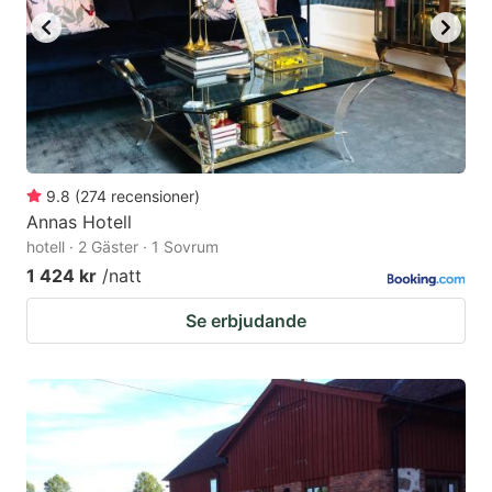
9.8
(
274
recensioner
)
Annas Hotell
hotell · 2 Gäster · 1 Sovrum
1 424 kr
/natt
Se erbjudande