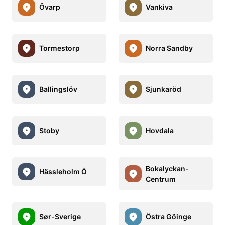
Övarp
Vankiva
Tormestorp
Norra Sandby
Ballingslöv
Sjunkaröd
Stoby
Hovdala
Bokalyckan-
Hässleholm Ö
Centrum
Sør-Sverige
Östra Göinge