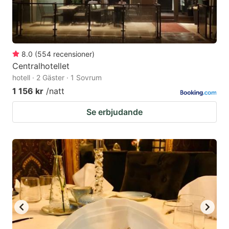
8.0
(
554
recensioner
)
Centralhotellet
hotell · 2 Gäster · 1 Sovrum
1 156 kr
/natt
Se erbjudande