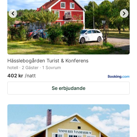
to
to
get
get
the
the
keyboard
keyboard
shortcuts
shortcuts
for
for
changing
changing
Hässlebogården Turist & Konferens
dates.
dates.
hotell · 2 Gäster · 1 Sovrum
402 kr
/natt
Se erbjudande