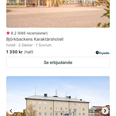
8.2
(
686
recensioner
)
Björkbackens Karaktärshotell
hotell · 2 Gäster · 1 Sovrum
1 350 kr
/natt
Se erbjudande