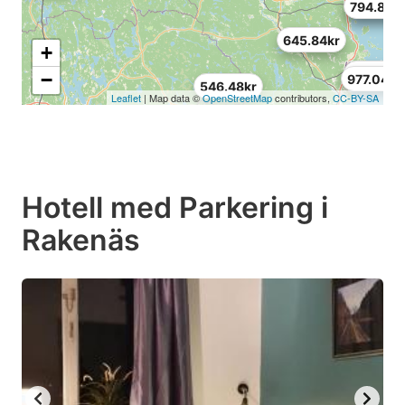
587.88kr
794.88k
645.84kr
+
687.24kr
−
977.04kr
546.48kr
Leaflet
| Map data ©
OpenStreetMap
contributors,
CC-BY-SA
Hotell med Parkering i
Rakenäs