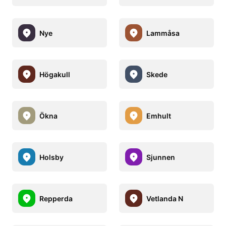
Nye
Lammåsa
Högakull
Skede
Ökna
Emhult
Holsby
Sjunnen
Repperda
Vetlanda N