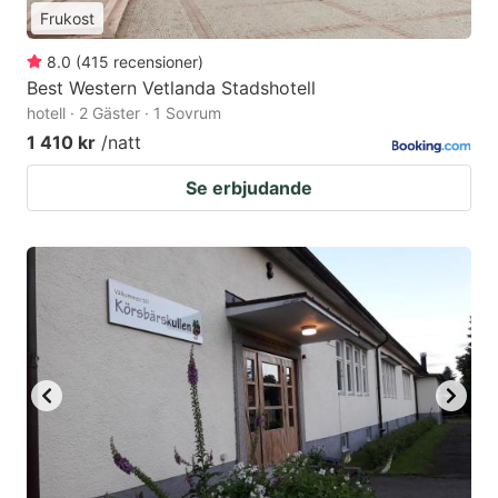
Frukost
8.0
(
415
recensioner
)
Best Western Vetlanda Stadshotell
hotell · 2 Gäster · 1 Sovrum
1 410 kr
/natt
Se erbjudande