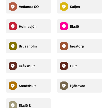
Vetlanda SO
Saljen
Holmasjön
Eksjö
Bruzaholm
Ingatorp
Kråkshult
Hult
Sandshult
Hjältevad
Eksjö S