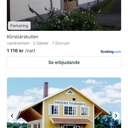
Parkering
Körsbärskullen
vandrarhem · 2 Gäster · 1 Sovrum
1 116 kr
/natt
Se erbjudande