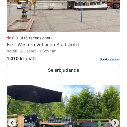
8.0
(
415
recensioner
)
Best Western Vetlanda Stadshotell
hotell · 2 Gäster · 1 Sovrum
1 410 kr
/natt
Se erbjudande