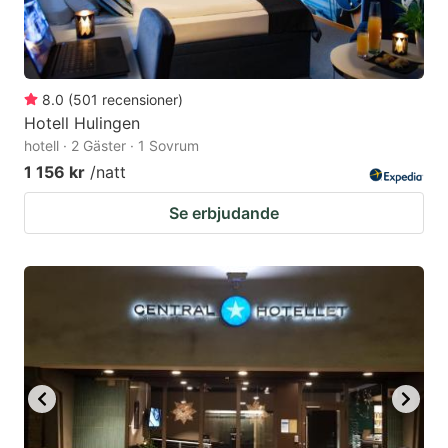
8.0
(
501
recensioner
)
Hotell Hulingen
hotell · 2 Gäster · 1 Sovrum
1 156 kr
/natt
Se erbjudande