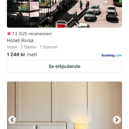
7.2
(
525
recensioner
)
Hotell Ronja
hotell · 2 Gäster · 1 Sovrum
1 246 kr
/natt
Se erbjudande