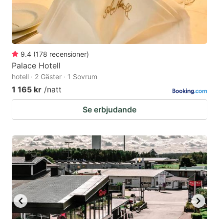
9.4
(
178
recensioner
)
Palace Hotell
hotell · 2 Gäster · 1 Sovrum
1 165 kr
/natt
Se erbjudande