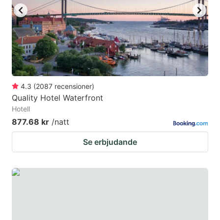
to
to
get
get
the
the
keyboard
keyboard
shortcuts
shortcuts
for
for
4.3
(
2087
recensioner
)
Quality Hotel Waterfront
changing
changing
Hotell
dates.
dates.
877.68 kr
/natt
Se erbjudande