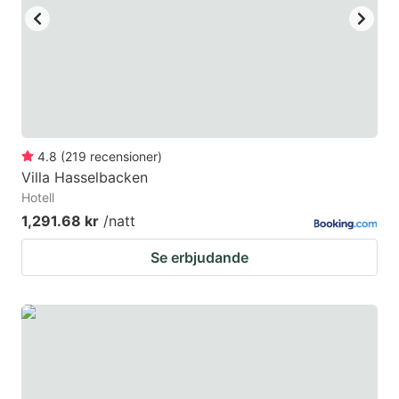
to
to
get
get
the
the
keyboard
keyboard
shortcuts
shortcuts
for
for
4.8
(
219
recensioner
)
Villa Hasselbacken
changing
changing
Hotell
dates.
dates.
1,291.68 kr
/natt
Se erbjudande