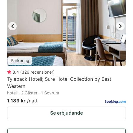
Parkering
8.4
(
326
recensioner
)
Tyleback Hotell; Sure Hotel Collection by Best
Western
hotell · 2 Gäster · 1 Sovrum
1 183 kr
/natt
Se erbjudande