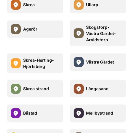
Skrea
Ullarp
Skogstorp-
Agerör
Västra Gärdet-
Arvidstorp
Skrea-Herting-
Västra Gärdet
Hjortsberg
Skrea strand
Långasand
Båstad
Mellbystrand