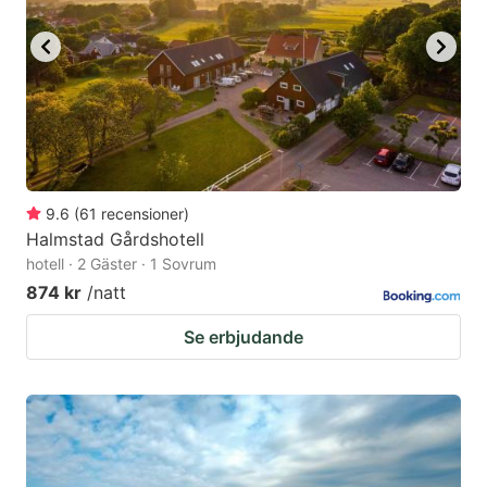
9.6
(
61
recensioner
)
Halmstad Gårdshotell
hotell · 2 Gäster · 1 Sovrum
874 kr
/natt
Se erbjudande