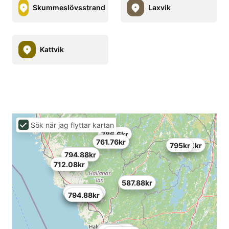
Skummeslövsstrand
Laxvik
Kattvik
Sök när jag flyttar kartan
786.6kr
761.76kr
695.52kr
795kr
794.88kr
712.08kr
587.88kr
844.56kr
695.52kr
695.52kr
794.88kr