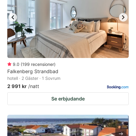
9.0
(
199
recensioner
)
Falkenberg Strandbad
hotell · 2 Gäster · 1 Sovrum
2 991 kr
/natt
Se erbjudande