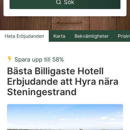
Sök
forward
backward
to
to
interact
interact
with
with
Heta Erbjudanden
Karta
Bekvämligheter
Prisin
the
the
calendar
calendar
and
and
Spara upp till 58%
select
select
Bästa Billigaste Hotell
a
a
Erbjudande att Hyra nära
date.
date.
Steningestrand
Press
Press
the
the
question
question
mark
mark
key
key