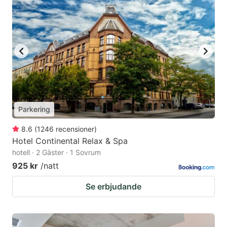
Parkering
8.6
(
1246
recensioner
)
Hotel Continental Relax & Spa
hotell · 2 Gäster · 1 Sovrum
925 kr
/natt
Se erbjudande