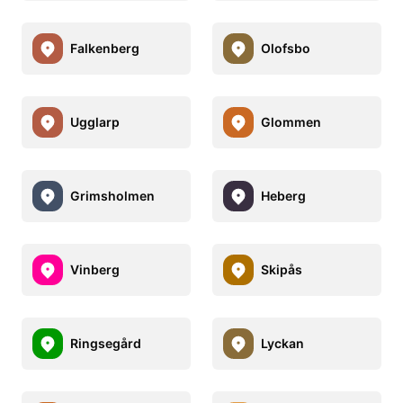
Falkenberg
Olofsbo
Ugglarp
Glommen
Grimsholmen
Heberg
Vinberg
Skipås
Ringsegård
Lyckan