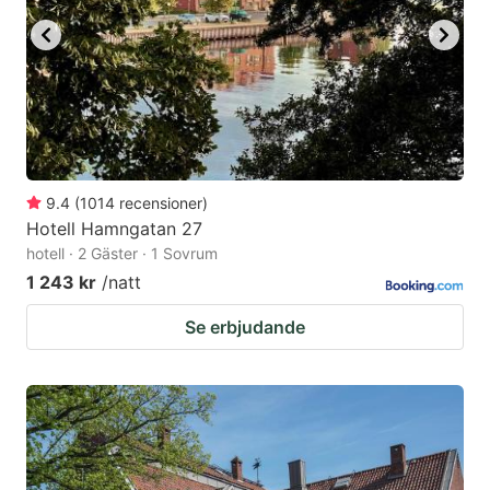
9.4
(
1014
recensioner
)
Hotell Hamngatan 27
hotell · 2 Gäster · 1 Sovrum
1 243 kr
/natt
Se erbjudande