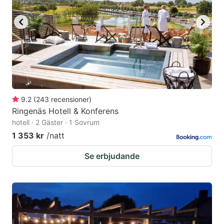
to
to
get
get
the
the
keyboard
keyboard
shortcuts
shortcuts
for
for
changing
changing
9.2
(
243
recensioner
)
dates.
dates.
Ringenäs Hotell & Konferens
hotell · 2 Gäster · 1 Sovrum
1 353 kr
/natt
Se erbjudande