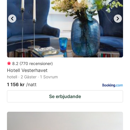
8.2
(
770
recensioner
)
Hotell Vesterhavet
hotell · 2 Gäster · 1 Sovrum
1 156 kr
/natt
Se erbjudande