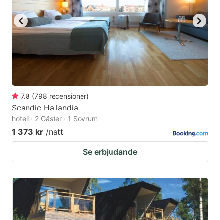
7.8
(
798
recensioner
)
Scandic Hallandia
hotell · 2 Gäster · 1 Sovrum
1 373 kr
/natt
Se erbjudande