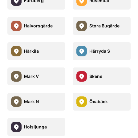
Furuberg
Rosendal
Halvorsgärde
Stora Bugärde
Härkila
Härryda S
Mark V
Skene
Mark N
Öxabäck
Holsljunga