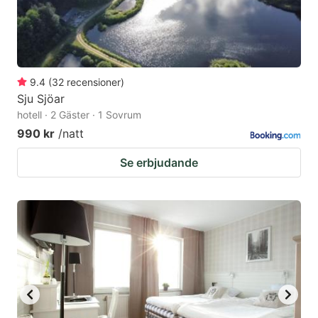
9.4
(
32
recensioner
)
Sju Sjöar
hotell · 2 Gäster · 1 Sovrum
990 kr
/natt
Se erbjudande