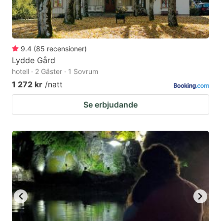
9.4
(
85
recensioner
)
Lydde Gård
hotell · 2 Gäster · 1 Sovrum
1 272 kr
/natt
Se erbjudande