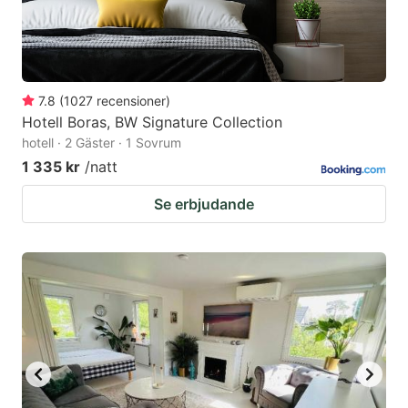
7.8
(
1027
recensioner
)
Hotell Boras, BW Signature Collection
hotell · 2 Gäster · 1 Sovrum
1 335 kr
/natt
Se erbjudande