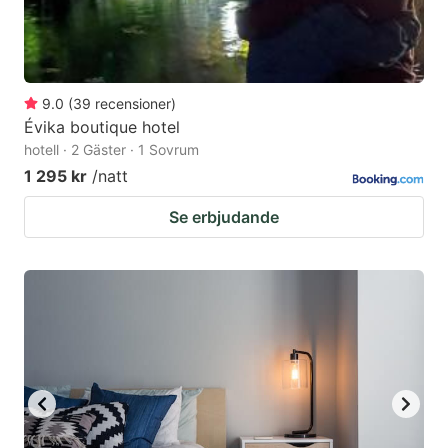
9.0
(
39
recensioner
)
Évika boutique hotel
hotell · 2 Gäster · 1 Sovrum
1 295 kr
/natt
Se erbjudande