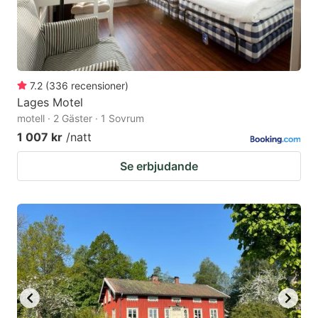
7.2
(
336
recensioner
)
Lages Motel
motell · 2 Gäster · 1 Sovrum
1 007 kr
/natt
Se erbjudande