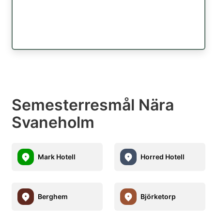
Semesterresmål Nära
Svaneholm
Mark Hotell
Horred Hotell
Berghem
Björketorp