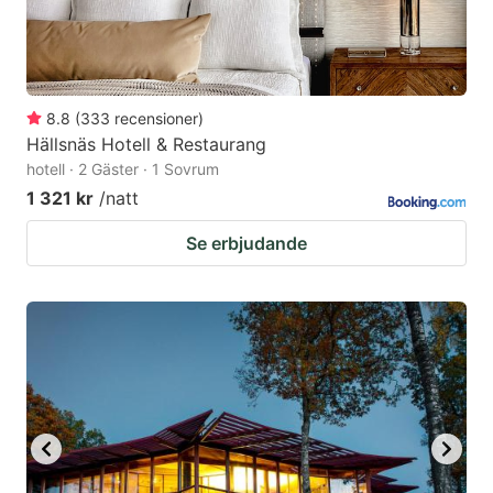
8.8
(
333
recensioner
)
Hällsnäs Hotell & Restaurang
hotell · 2 Gäster · 1 Sovrum
1 321 kr
/natt
Se erbjudande