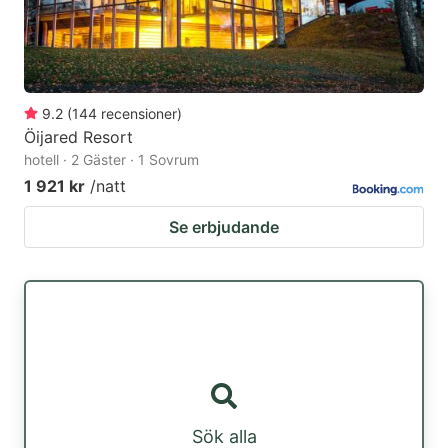
9.2
(
144
recensioner
)
Öijared Resort
hotell · 2 Gäster · 1 Sovrum
1 921 kr
/natt
Se erbjudande
Sök alla