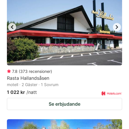
7.8
(
373
recensioner
)
Rasta Hallandsåsen
motell · 2 Gäster · 1 Sovrum
1 022 kr
/natt
Se erbjudande