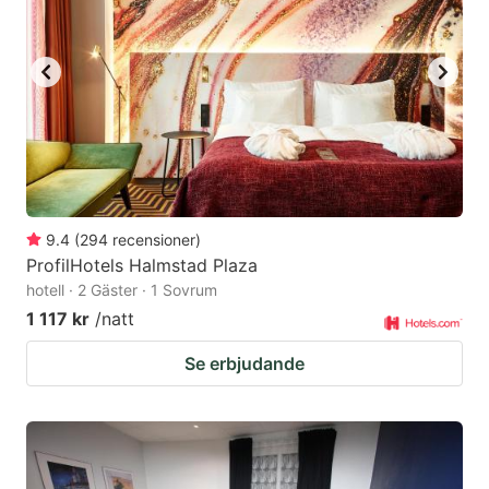
9.4
(
294
recensioner
)
ProfilHotels Halmstad Plaza
hotell · 2 Gäster · 1 Sovrum
1 117 kr
/natt
Se erbjudande