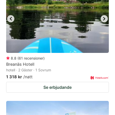
8.8
(
61
recensioner
)
Breanäs Hotell
hotell · 2 Gäster · 1 Sovrum
1 318 kr
/natt
Se erbjudande