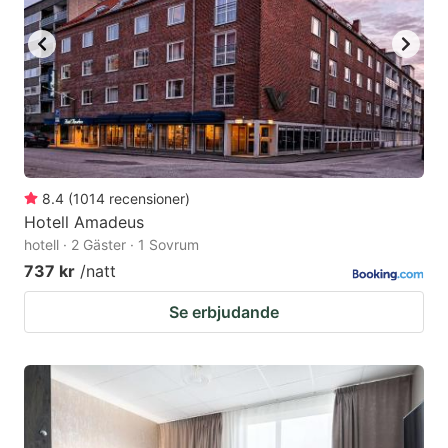
to
to
get
get
the
the
keyboard
keyboard
shortcuts
shortcuts
for
for
changing
changing
8.4
(
1014
recensioner
)
dates.
dates.
Hotell Amadeus
hotell · 2 Gäster · 1 Sovrum
737 kr
/natt
Se erbjudande