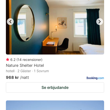
6.2
(
14
recensioner
)
Nature Shelter Hotel
hotell · 2 Gäster · 1 Sovrum
968 kr
/natt
Se erbjudande