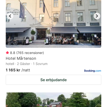
8.8
(
765
recensioner
)
Hotel Mårtenson
hotell · 2 Gäster · 1 Sovrum
1 165 kr
/natt
Se erbjudande