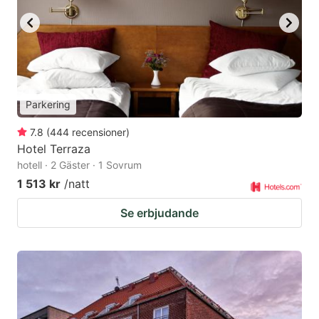
Parkering
7.8
(
444
recensioner
)
Hotel Terraza
hotell · 2 Gäster · 1 Sovrum
1 513 kr
/natt
Se erbjudande