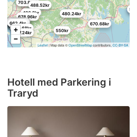
596.16kr
703.8kr
488.52kr
695
596
496.8kr
480.24kr
678.96kr
322.92kr
480.24kr
347.76kr
623kr
645.84kr
587.88kr
587.88kr
662.4kr
670.68kr
670.68kr
+
550kr
687.24kr
−
Leaflet
| Map data ©
OpenStreetMap
contributors,
CC-BY-SA
Hotell med Parkering i
Traryd