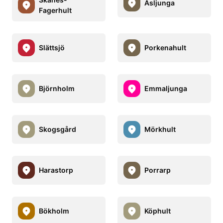
Åsljunga
Fagerhult
Slättsjö
Porkenahult
Björnholm
Emmaljunga
Skogsgård
Mörkhult
Harastorp
Porrarp
Bökholm
Köphult