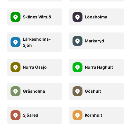
Skånes Värsjö
Lönsholma
Lärkesholms-
Markaryd
Sjön
Norra Össjö
Norra Haghult
Gräsholma
Göshult
Sjöared
Kornhult