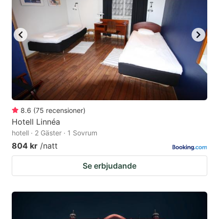
8.6
(
75
recensioner
)
Hotell Linnéa
hotell · 2 Gäster · 1 Sovrum
804 kr
/natt
Se erbjudande