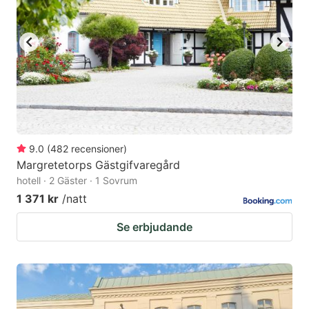
9.0
(
482
recensioner
)
Margretetorps Gästgifvaregård
hotell · 2 Gäster · 1 Sovrum
1 371 kr
/natt
Se erbjudande