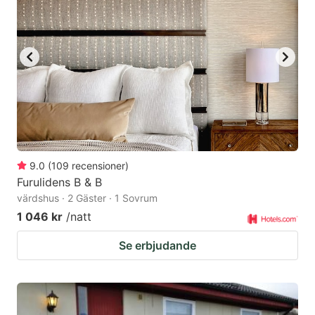
9.0
(
109
recensioner
)
Furulidens B & B
värdshus · 2 Gäster · 1 Sovrum
1 046 kr
/natt
Se erbjudande