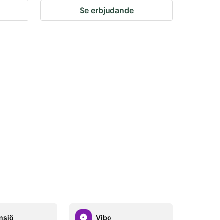
Se erbjudande
rmsjö
Vibo