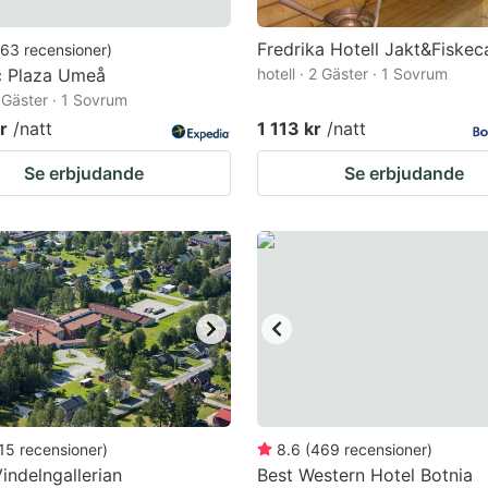
Fredrika Hotell Jakt&Fiske
63
recensioner
)
c Plaza Umeå
hotell · 2 Gäster · 1 Sovrum
2 Gäster · 1 Sovrum
r
/natt
1 113 kr
/natt
Se erbjudande
Se erbjudande
15
recensioner
)
8.6
(
469
recensioner
)
Vindelngallerian
Best Western Hotel Botnia