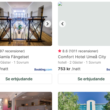
ark
ey
t
e
eyboard
ortcuts
97
recensioner
)
8.6
(
1011
recensioner
)
Gamla Fängelset
r
Comfort Hotel Umeå City
2 Gäster · 1 Sovrum
hotell · 2 Gäster · 1 Sovrum
hanging
/natt
753 kr
/natt
tes.
Se erbjudande
Se erbjudande