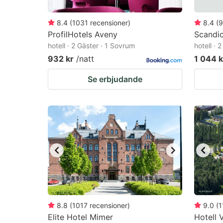
8.4
(
1031
recensioner
)
8.4
(
9
ProfilHotels Aveny
Scandi
hotell · 2 Gäster · 1 Sovrum
hotell · 
932 kr
/natt
1 044 k
Se erbjudande
8.8
(
1017
recensioner
)
9.0
(
1
Elite Hotel Mimer
Hotell 