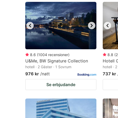
mark
m
key
k
to
to
get
ge
the
th
keyboard
k
shortcuts
sh
8.6
(
1004
recensioner
)
8.8
(
2
U&Me, BW Signature Collection
for
Hotell 
fo
hotell · 2 Gäster · 1 Sovrum
hotell · 
changing
c
976 kr
/natt
737 kr
dates.
da
Se erbjudande