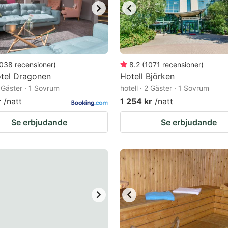
038
recensioner
)
8.2
(
1071
recensioner
)
otel Dragonen
Hotell Björken
2 Gäster · 1 Sovrum
hotell · 2 Gäster · 1 Sovrum
r
/natt
1 254 kr
/natt
Se erbjudande
Se erbjudande