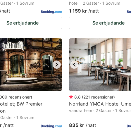
2 Gäster · 1 Sovrum
hotell · 2 Gäster · 1 Sovrum
/natt
1 159 kr
/natt
Se erbjudande
Se erbjudande
009
recensioner
)
8.8
(
221
recensioner
)
otellet; BW Premier
Norrland YMCA Hostel Um
ion
vandrarhem · 2 Gäster · 1 Sovr
2 Gäster · 1 Sovrum
r
/natt
835 kr
/natt