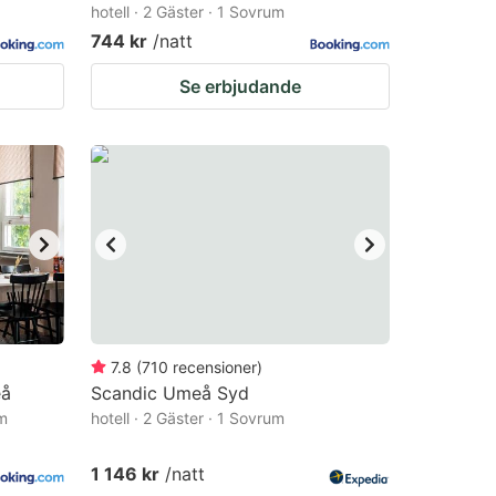
hotell · 2 Gäster · 1 Sovrum
744 kr
/natt
Se erbjudande
7.8
(
710
recensioner
)
eå
Scandic Umeå Syd
um
hotell · 2 Gäster · 1 Sovrum
1 146 kr
/natt