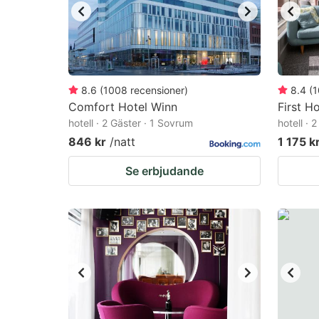
8.6
(
1008
recensioner
)
8.4
(
1
Comfort Hotel Winn
First H
hotell · 2 Gäster · 1 Sovrum
hotell · 
846 kr
/natt
1 175 k
Se erbjudande