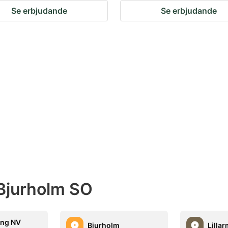
Se erbjudande
Se erbjudande
Bjurholm SO
ing NV
Bjurholm
Lilla