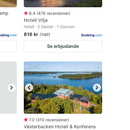
camp
8.4
(
476
recensioner
)
Hotell Vilja
hotell · 2 Gäster · 1 Sovrum
816 kr
/natt
Se erbjudande
7.0
(
310
recensioner
)
Västerbacken Hotell & Konferens