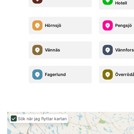
Hotell
Hörnsjö
Pengsjö
Vännäs
Vännfor
Fagerlund
Överröd
Sök när jag flyttar kartan