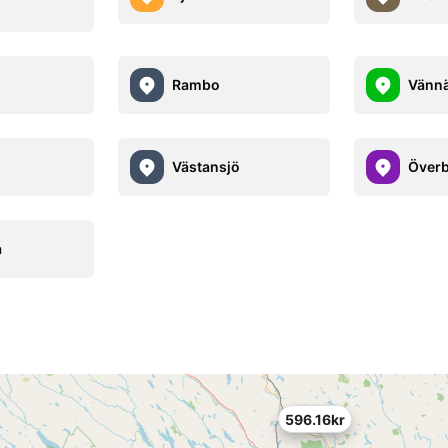
Rambo
Vänn
s
Västansjö
Över
å
596.16kr