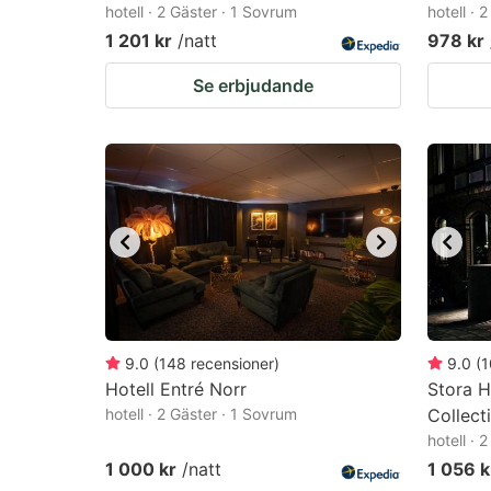
hotell · 2 Gäster · 1 Sovrum
hotell · 
1 201 kr
/natt
978 kr
Se erbjudande
9.0
(
148
recensioner
)
9.0
(
1
Hotell Entré Norr
Stora H
hotell · 2 Gäster · 1 Sovrum
Collect
hotell · 
1 000 kr
/natt
1 056 k