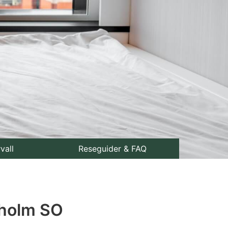
rvall
Reseguider & FAQ
urholm SO