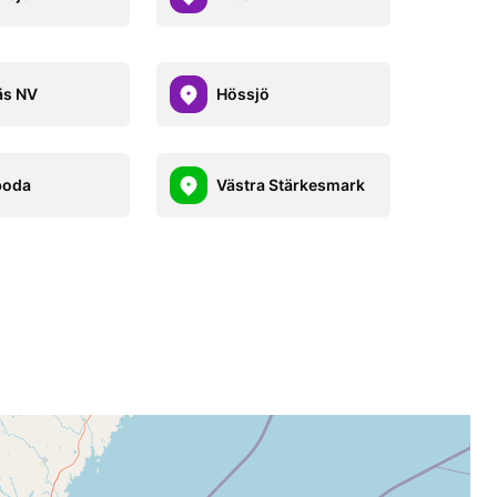
äs NV
Hössjö
boda
Västra Stärkesmark