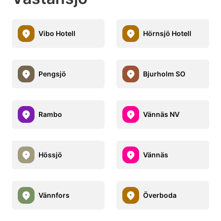
Vibo Hotell
Hörnsjö Hotell
Pengsjö
Bjurholm SO
Rambo
Vännäs NV
Hössjö
Vännäs
Vännfors
Överboda