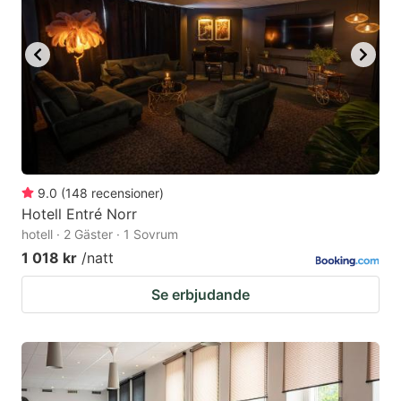
9.0
(
148
recensioner
)
Hotell Entré Norr
hotell · 2 Gäster · 1 Sovrum
1 018 kr
/natt
Se erbjudande