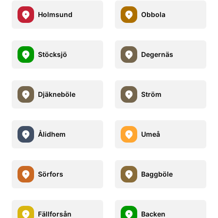
Holmsund
Obbola
Stöcksjö
Degernäs
Djäkneböle
Ström
Ålidhem
Umeå
Sörfors
Baggböle
Fällforsån
Backen