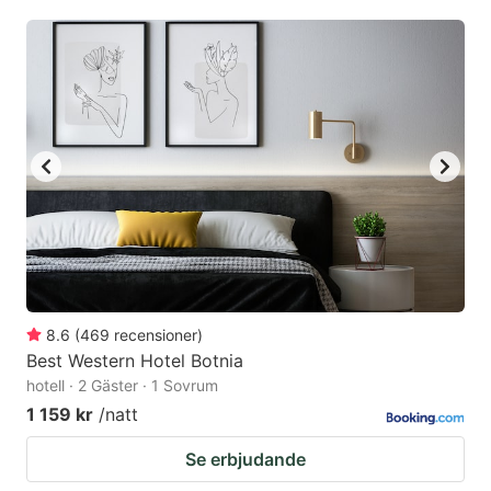
8.6
(
469
recensioner
)
Best Western Hotel Botnia
hotell · 2 Gäster · 1 Sovrum
1 159 kr
/natt
Se erbjudande