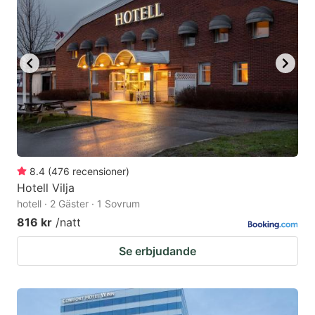
8.4
(
476
recensioner
)
Hotell Vilja
hotell · 2 Gäster · 1 Sovrum
816 kr
/natt
Se erbjudande