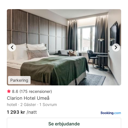
Parkering
8.6
(
175
recensioner
)
Clarion Hotel Umeå
hotell · 2 Gäster · 1 Sovrum
1 293 kr
/natt
Se erbjudande