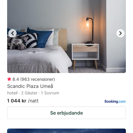
8.4
(
963
recensioner
)
Scandic Plaza Umeå
hotell · 2 Gäster · 1 Sovrum
1 044 kr
/natt
Se erbjudande