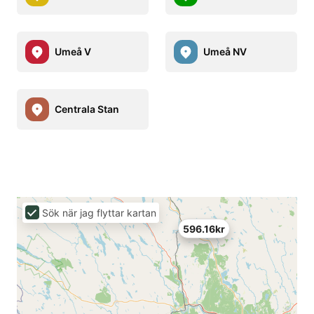
Umeå V
Umeå NV
Centrala Stan
Sök när jag flyttar kartan
596.16kr