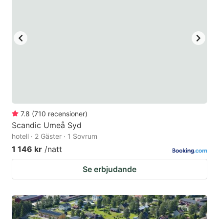
7.8
(
710
recensioner
)
Scandic Umeå Syd
hotell · 2 Gäster · 1 Sovrum
1 146 kr
/natt
Se erbjudande