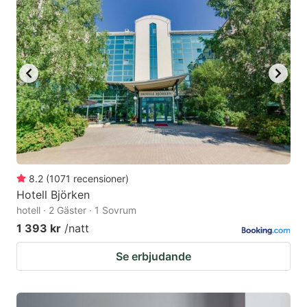
8.2
(
1071
recensioner
)
Hotell Björken
hotell · 2 Gäster · 1 Sovrum
1 393 kr
/natt
Se erbjudande