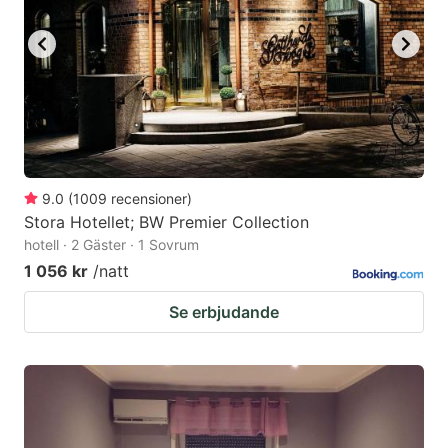
to
to
get
get
the
the
keyboard
keyboard
shortcuts
shortcuts
for
for
changing
changing
9.0
(
1009
recensioner
)
dates.
dates.
Stora Hotellet; BW Premier Collection
hotell · 2 Gäster · 1 Sovrum
1 056 kr
/natt
Se erbjudande