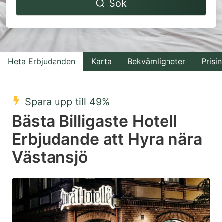
Sök
forward
backward
to
to
interact
interact
with
with
Heta Erbjudanden
Karta
Bekvämligheter
Prisin
the
the
calendar
calendar
and
and
Spara upp till 49%
select
select
Bästa Billigaste Hotell
a
a
Erbjudande att Hyra nära
date.
date.
Västansjö
Press
Press
the
the
question
question
mark
mark
key
key