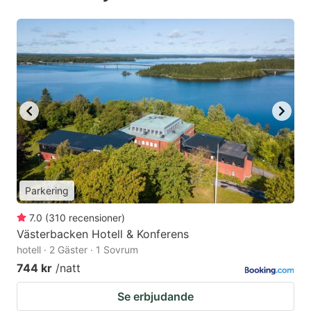
Parkering
7.0
(
310
recensioner
)
Västerbacken Hotell & Konferens
hotell · 2 Gäster · 1 Sovrum
744 kr
/natt
Se erbjudande