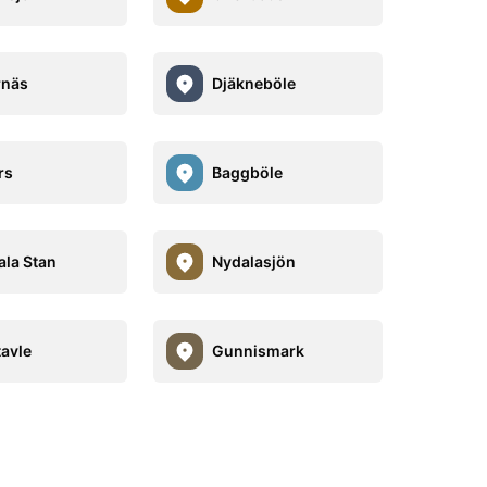
rnäs
Djäkneböle
rs
Baggböle
ala Stan
Nydalasjön
tavle
Gunnismark