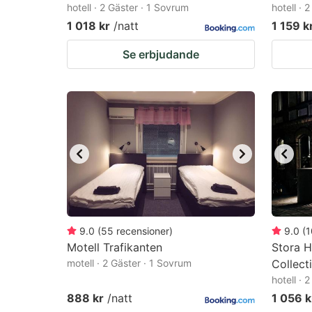
hotell · 2 Gäster · 1 Sovrum
hotell · 
1 018 kr
/natt
1 159 k
Se erbjudande
9.0
(
55
recensioner
)
9.0
(
1
Motell Trafikanten
Stora H
motell · 2 Gäster · 1 Sovrum
Collect
hotell · 
888 kr
/natt
1 056 k