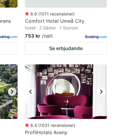
8.6
(
1011
recensioner
)
erens
Comfort Hotel Umeå City
hotell · 2 Gäster · 1 Sovrum
753 kr
/natt
Se erbjudande
8.4
(
1031
recensioner
)
ProfilHotels Aveny