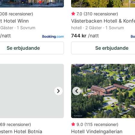
008
recensioner
)
7.0
(
310
recensioner
)
t Hotel Winn
Västerbacken Hotell & Konf
2 Gäster · 1 Sovrum
hotell · 2 Gäster · 1 Sovrum
/natt
744 kr
/natt
Se erbjudande
Se erbjudande
69
recensioner
)
9.0
(
115
recensioner
)
stern Hotel Botnia
Hotell Vindelngallerian