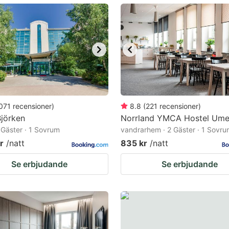
ark
ey
t
e
eyboard
ortcuts
071
recensioner
)
8.8
(
221
recensioner
)
Björken
r
Norrland YMCA Hostel Um
2 Gäster · 1 Sovrum
vandrarhem · 2 Gäster · 1 Sovr
hanging
r
/natt
835 kr
/natt
tes.
Se erbjudande
Se erbjudande