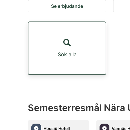
Se erbjudande
Sök alla
Semesterresmål Nära
Hössjö Hotell
Vännäs H