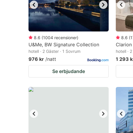
8.6
(
1004
recensioner
)
8.6
(
1
U&Me, BW Signature Collection
Clarion
hotell · 2 Gäster · 1 Sovrum
hotell · 
976 kr
/natt
1 293 k
Se erbjudande