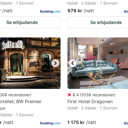
2 Gäster · 1 Sovrum
hotell · 2 Gäster · 1 Sovrum
r
/natt
978 kr
/natt
Se erbjudande
Se erbjudande
009
recensioner
)
8.4
(
1038
recensioner
)
otellet; BW Premier
First Hotel Dragonen
ion
hotell · 2 Gäster · 1 Sovrum
2 Gäster · 1 Sovrum
r
/natt
1 175 kr
/natt