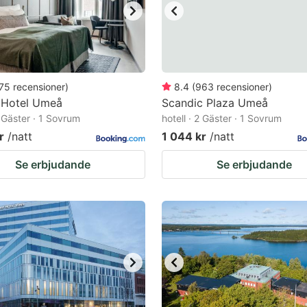
75
recensioner
)
8.4
(
963
recensioner
)
 Hotel Umeå
Scandic Plaza Umeå
2 Gäster · 1 Sovrum
hotell · 2 Gäster · 1 Sovrum
r
/natt
1 044 kr
/natt
Se erbjudande
Se erbjudande