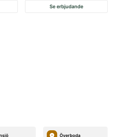
Se erbjudande
nsjö
Överboda