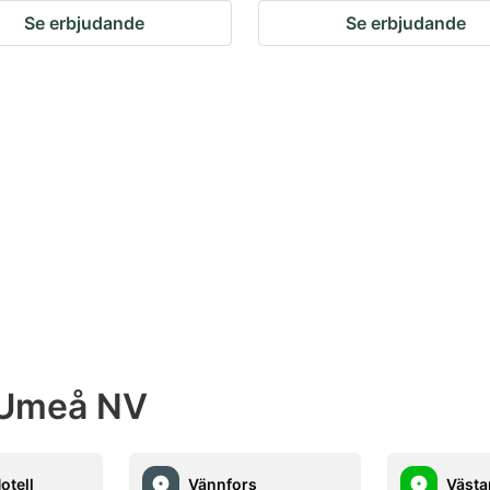
Se erbjudande
Se erbjudande
 Umeå NV
otell
Vännfors
Västa