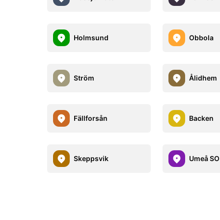
Holmsund
Obbola
Ström
Ålidhem
Fällforsån
Backen
Skeppsvik
Umeå SO