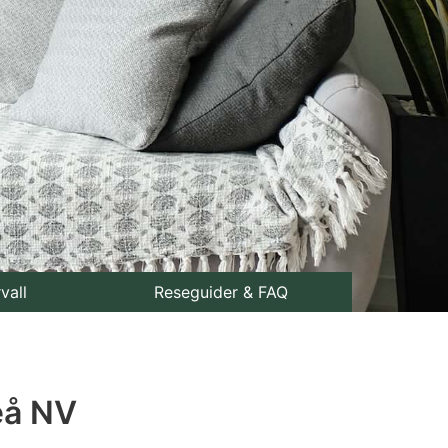
rvall
Reseguider & FAQ
eå NV