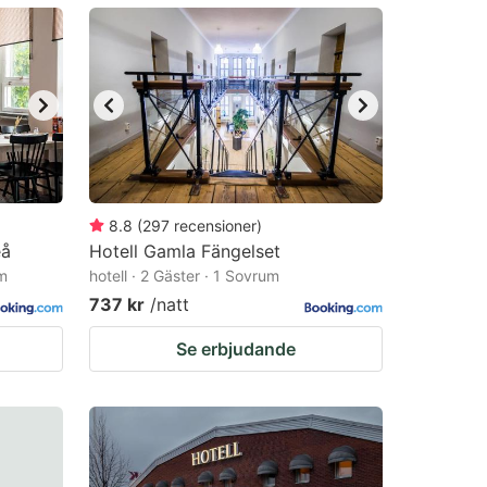
8.8
(
297
recensioner
)
eå
Hotell Gamla Fängelset
um
hotell · 2 Gäster · 1 Sovrum
737 kr
/natt
Se erbjudande