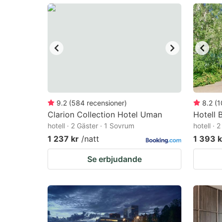
mark
m
key
k
to
to
get
ge
the
th
keyboard
k
shortcuts
sh
9.2
(
584
recensioner
)
8.2
(
1
Clarion Collection Hotel Uman
for
Hotell 
fo
hotell · 2 Gäster · 1 Sovrum
hotell · 
changing
c
1 237 kr
/natt
1 393 k
dates.
da
Se erbjudande