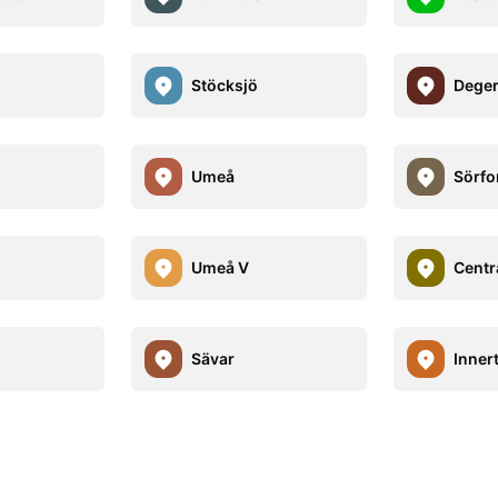
Stöcksjö
Dege
Umeå
Sörfo
Umeå V
Centr
Sävar
Inner