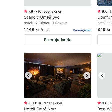
7.8
(
710
recensioner
)
8.6
(
1
Scandic Umeå Syd
Comfor
hotell · 2 Gäster · 1 Sovrum
hotell · 
1 146 kr
/natt
846 kr
Se erbjudande
9.0
(
148
recensioner
)
8.6
(
4
Hotell Entré Norr
Best We