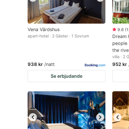
Vena Värdshus
9.6
(
1
apart-hotel · 2 Gäster · 1 Sovrum
Dream h
people 
the riv
villa · 2
938 kr
/natt
952 kr
Se erbjudande