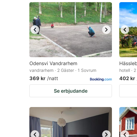
mark
m
key
k
to
to
get
ge
the
th
keyboard
k
shortcuts
sh
Odensvi Vandrarhem
Hässleb
vandrarhem · 2 Gäster · 1 Sovrum
for
hotell · 
fo
369 kr
/natt
402 kr
changing
c
dates.
da
Se erbjudande