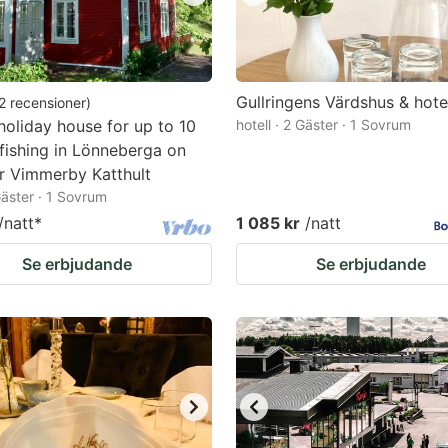
Gullringens Värdshus & hote
2
recensioner
)
oliday house for up to 10
hotell · 2 Gäster · 1 Sovrum
fishing in Lönneberga on
er Vimmerby Katthult
 Gäster · 1 Sovrum
/natt
*
1 085 kr
/natt
Se erbjudande
Se erbjudande