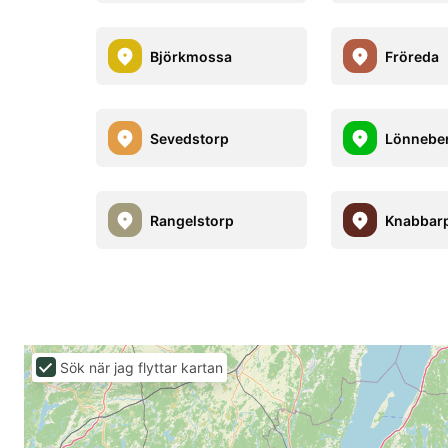
Björkmossa
Fröreda
Sevedstorp
Lönnebe
Rangelstorp
Knabbar
Sök när jag flyttar kartan