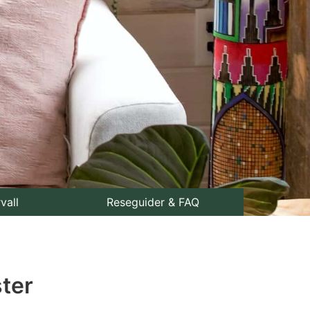
rvall
Reseguider & FAQ
ster