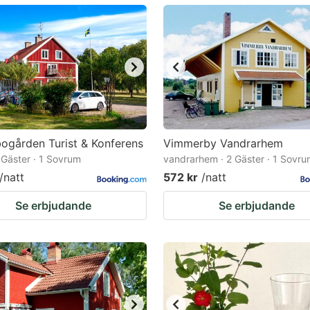
ark
ey
t
e
eyboard
ortcuts
ogården Turist & Konferens
Vimmerby Vandrarhem
2 Gäster · 1 Sovrum
r
vandrarhem · 2 Gäster · 1 Sovr
/natt
572 kr
/natt
hanging
tes.
Se erbjudande
Se erbjudande