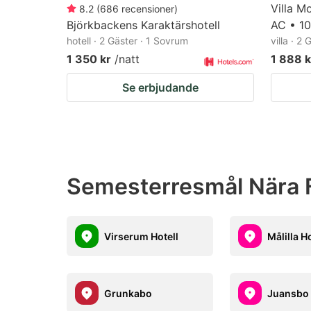
Villa M
8.2
(
686
recensioner
)
Björkbackens Karaktärshotell
AC • 10
hotell · 2 Gäster · 1 Sovrum
villa · 2
1 350 kr
/natt
1 888 k
Se erbjudande
Semesterresmål Nära F
Virserum Hotell
Målilla H
Grunkabo
Juansbo