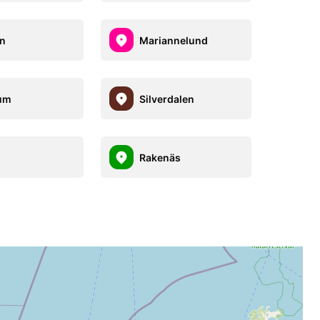
n
Mariannelund
um
Silverdalen
l
Rakenäs