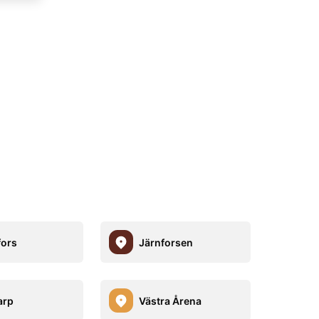
fors
Järnforsen
arp
Västra Årena