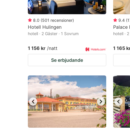
8.0
(
501
recensioner
)
9.4
(
1
Hotell Hulingen
Palace 
hotell · 2 Gäster · 1 Sovrum
hotell · 
1 156 kr
/natt
1 165 k
Se erbjudande