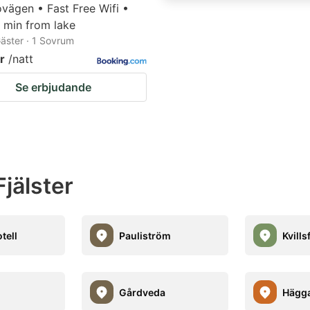
ovägen • Fast Free Wifi •
 min from lake
 Gäster · 1 Sovrum
r
/natt
Se erbjudande
jälster
otell
Pauliström
Kvills
Gårdveda
Hägg