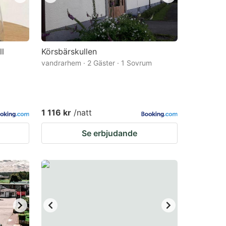
ll
Körsbärskullen
vandrarhem · 2 Gäster · 1 Sovrum
1 116 kr
/natt
Se erbjudande