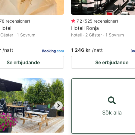
78
recensioner
)
7.2
(
525
recensioner
)
Hotell
Hotell Ronja
2 Gäster · 1 Sovrum
hotell · 2 Gäster · 1 Sovrum
r
/natt
1 246 kr
/natt
Se erbjudande
Se erbjudande
Sök alla