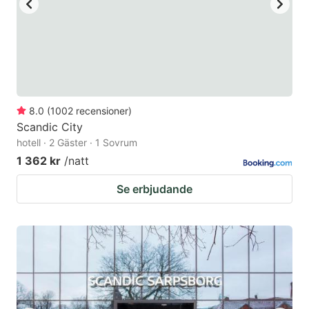
8.0
(
1002
recensioner
)
Scandic City
hotell · 2 Gäster · 1 Sovrum
1 362 kr
/natt
Se erbjudande