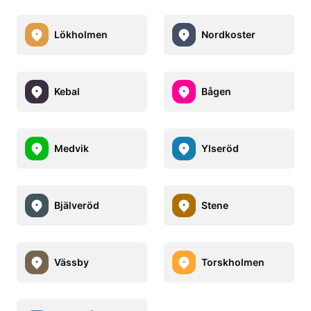
Lökholmen
Nordkoster
Kebal
Bågen
Medvik
Ylseröd
Bjälveröd
Stene
Vässby
Torskholmen