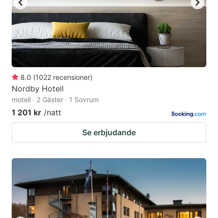
8.0
(
1022
recensioner
)
Nordby Hotell
motell · 2 Gäster · 1 Sovrum
1 201 kr
/natt
Se erbjudande