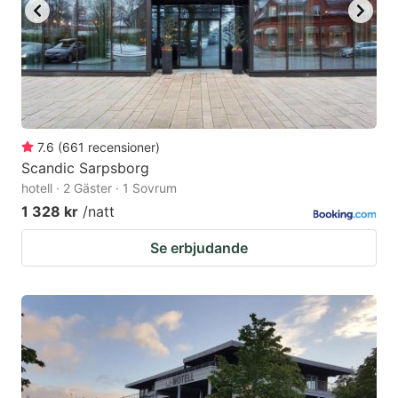
7.6
(
661
recensioner
)
Scandic Sarpsborg
hotell · 2 Gäster · 1 Sovrum
1 328 kr
/natt
Se erbjudande