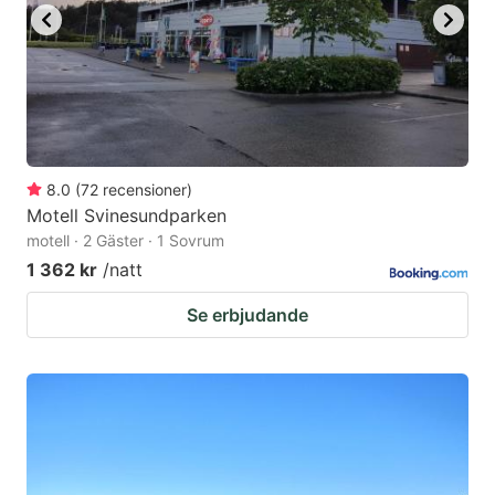
8.0
(
72
recensioner
)
Motell Svinesundparken
motell · 2 Gäster · 1 Sovrum
1 362 kr
/natt
Se erbjudande