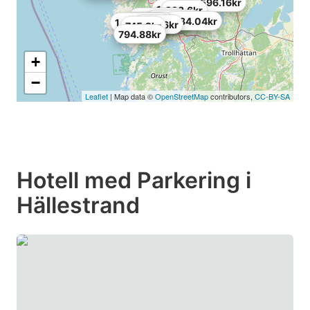
596.16kr
1,071kr
993.6kr
1,192.32kr
1,581.48kr
1,184.04kr
1,738.8kr
1,043.28kr
596.16kr
745.2kr
794.88kr
+
−
Leaflet
| Map data ©
OpenStreetMap
contributors,
CC-BY-SA
Hotell med Parkering i
Hällestrand