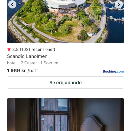
8.8
(
1021
recensioner
)
Scandic Laholmen
hotell · 2 Gäster · 1 Sovrum
1 969 kr
/natt
Se erbjudande