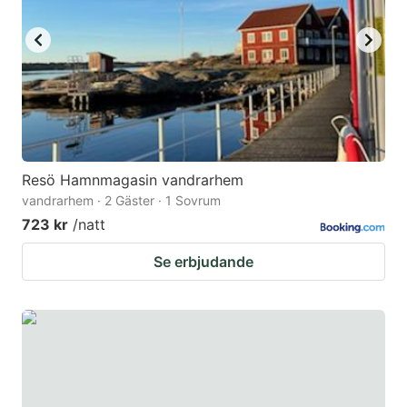
to
to
get
get
the
the
keyboard
keyboard
shortcuts
shortcuts
for
for
changing
changing
Resö Hamnmagasin vandrarhem
dates.
dates.
vandrarhem · 2 Gäster · 1 Sovrum
723 kr
/natt
Se erbjudande