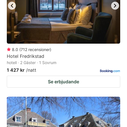
8.0
(
712
recensioner
)
Hotel Fredrikstad
hotell · 2 Gäster · 1 Sovrum
1 427 kr
/natt
Se erbjudande