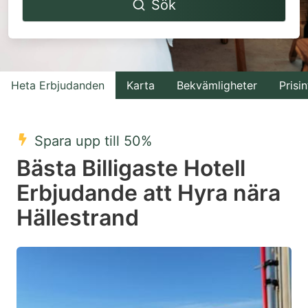
Sök
forward
backward
to
to
interact
interact
with
with
Heta Erbjudanden
Karta
Bekvämligheter
Prisin
the
the
calendar
calendar
and
and
Spara upp till 50%
select
select
Bästa Billigaste Hotell
a
a
Erbjudande att Hyra nära
date.
date.
Hällestrand
Press
Press
the
the
question
question
mark
mark
key
key