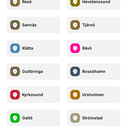
Resö
Havstenssund
Sannäs
Tjärnö
Klätta
Rävö
Gullbringa
Rossöhamn
Kyrkosund
Ursholmen
Galtö
Strömstad