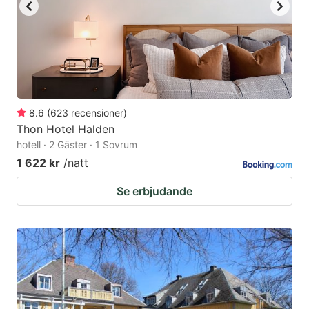
8.6
(
623
recensioner
)
Thon Hotel Halden
hotell · 2 Gäster · 1 Sovrum
1 622 kr
/natt
Se erbjudande