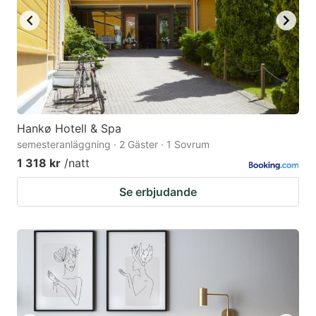
Hankø Hotell & Spa
semesteranläggning · 2 Gäster · 1 Sovrum
1 318 kr
/natt
Se erbjudande