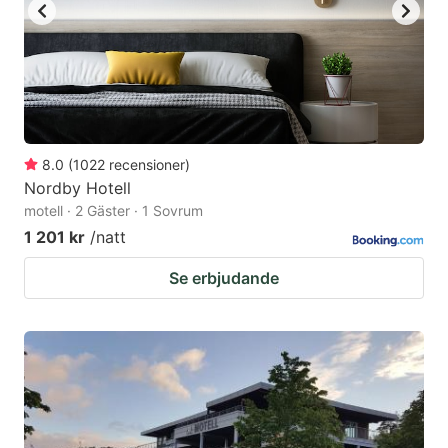
8.0
(
1022
recensioner
)
Nordby Hotell
motell · 2 Gäster · 1 Sovrum
1 201 kr
/natt
Se erbjudande