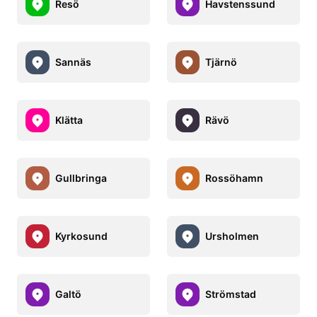
Resö
Havstenssund
Sannäs
Tjärnö
Klätta
Rävö
Gullbringa
Rossöhamn
Kyrkosund
Ursholmen
Galtö
Strömstad