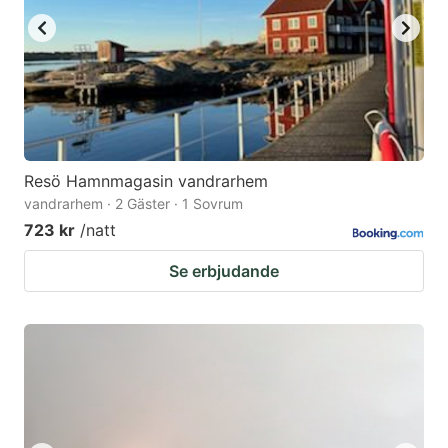
Resö Hamnmagasin vandrarhem
vandrarhem · 2 Gäster · 1 Sovrum
723 kr
/natt
Se erbjudande