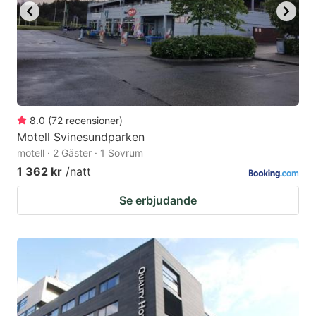
8.0
(
72
recensioner
)
Motell Svinesundparken
motell · 2 Gäster · 1 Sovrum
1 362 kr
/natt
Se erbjudande