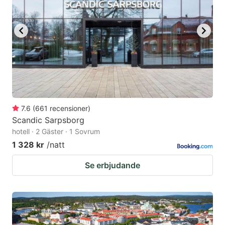
7.6
(
661
recensioner
)
Scandic Sarpsborg
hotell · 2 Gäster · 1 Sovrum
1 328 kr
/natt
Se erbjudande