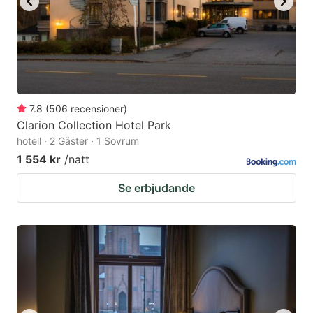
7.8
(
506
recensioner
)
Clarion Collection Hotel Park
hotell · 2 Gäster · 1 Sovrum
1 554 kr
/natt
Se erbjudande