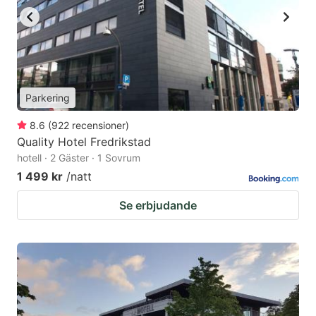
Parkering
8.6
(
922
recensioner
)
Quality Hotel Fredrikstad
hotell · 2 Gäster · 1 Sovrum
1 499 kr
/natt
Se erbjudande