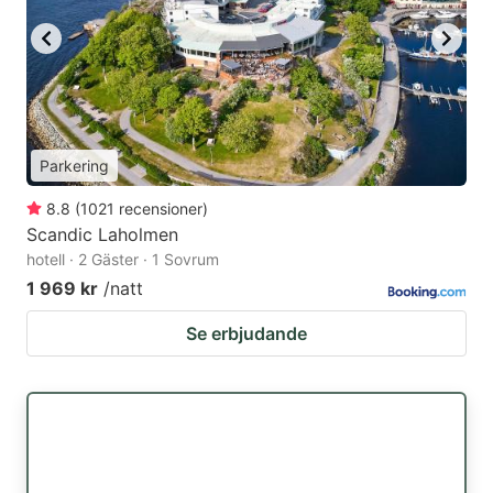
Parkering
8.8
(
1021
recensioner
)
Scandic Laholmen
hotell · 2 Gäster · 1 Sovrum
1 969 kr
/natt
Se erbjudande