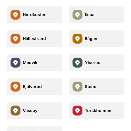
Nordkoster
Kebal
Hällestrand
Bågen
Medvik
Ylseröd
Bjälveröd
Stene
Vässby
Torskholmen