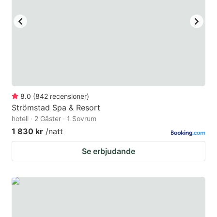
to
to
get
get
the
the
keyboard
keyboard
shortcuts
shortcuts
for
for
changing
changing
8.0
(
842
recensioner
)
dates.
dates.
Strömstad Spa & Resort
hotell · 2 Gäster · 1 Sovrum
1 830 kr
/natt
Se erbjudande