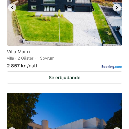
Villa Maitri
villa · 2 Gäster · 1 Sovrum
2 857 kr
/natt
Se erbjudande