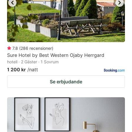
7.8
(
286
recensioner
)
Sure Hotel by Best Western Ojaby Herrgard
hotell · 2 Gäster · 1 Sovrum
1 200 kr
/natt
Se erbjudande