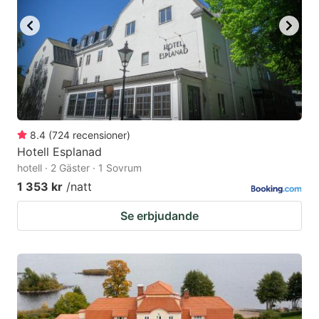
8.4
(
724
recensioner
)
Hotell Esplanad
hotell · 2 Gäster · 1 Sovrum
1 353 kr
/natt
Se erbjudande