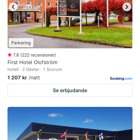
Parkering
7.8
(
222
recensioner
)
First Hotel Olofström
hotell · 2 Gäster · 1 Sovrum
1 207 kr
/natt
Se erbjudande