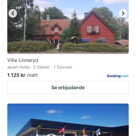
to
to
get
get
the
the
keyboard
keyboard
shortcuts
shortcuts
for
for
changing
changing
Villa Linneryd
dates.
dates.
apart-hotel · 2 Gäster · 1 Sovrum
1 125 kr
/natt
Se erbjudande