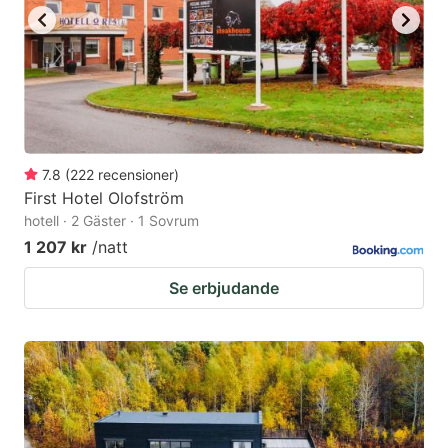
7.8
(
222
recensioner
)
First Hotel Olofström
hotell · 2 Gäster · 1 Sovrum
1 207 kr
/natt
Se erbjudande