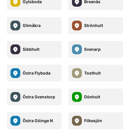
Gylsboda
Breanäs
Glimåkra
Strönhult
Sibbhult
Svenarp
Östra Flyboda
Tosthult
Östra Svenstorp
Dönhult
Östra Göinge N
Filkesjön