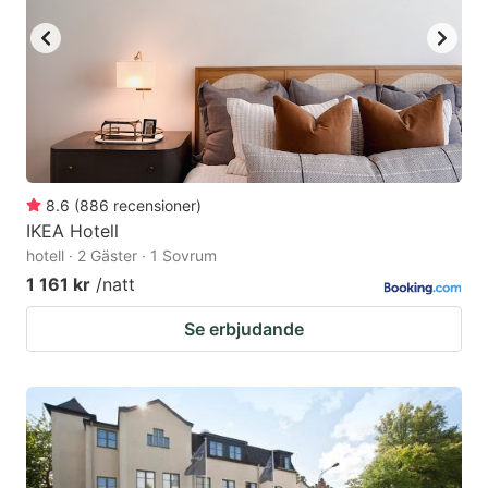
8.6
(
886
recensioner
)
IKEA Hotell
hotell · 2 Gäster · 1 Sovrum
1 161 kr
/natt
Se erbjudande