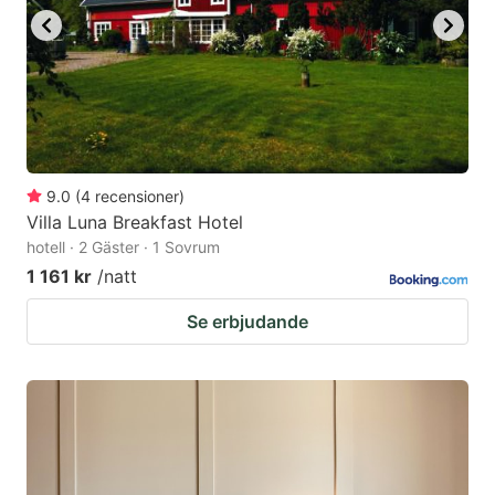
9.0
(
4
recensioner
)
Villa Luna Breakfast Hotel
hotell · 2 Gäster · 1 Sovrum
1 161 kr
/natt
Se erbjudande