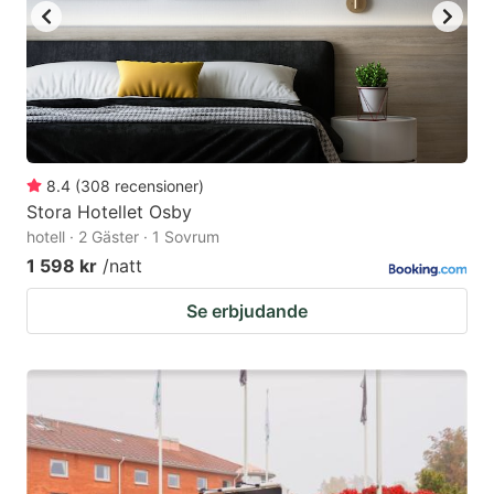
8.4
(
308
recensioner
)
Stora Hotellet Osby
hotell · 2 Gäster · 1 Sovrum
1 598 kr
/natt
Se erbjudande