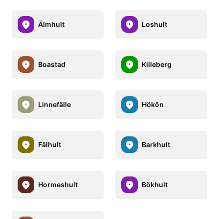
Älmhult
Loshult
Boastad
Killeberg
Linnefälle
Hökön
Fälhult
Barkhult
Hormeshult
Bökhult